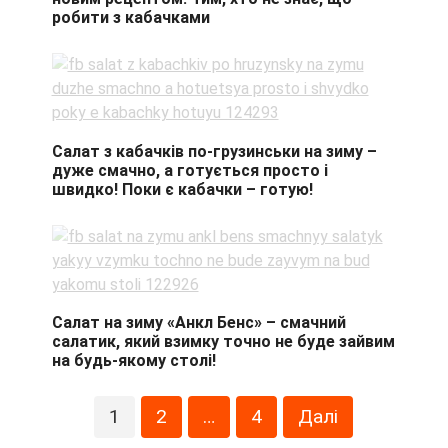
робити з кабачками
Салат з кабачків по-грузинськи на зиму –
дуже смачно, а готується просто і
швидко! Поки є кабачки – готую!
Салат на зиму «Анкл Бенс» – смачний
салатик, який взимку точно не буде зайвим
на будь-якому столі!
Пагінація
1
2
…
4
Далі
записів