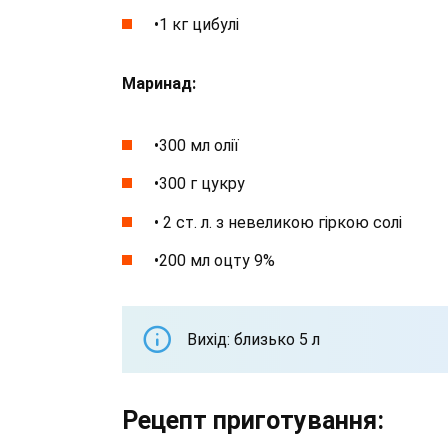
•1 кг цибулі
Маринад:
•300 мл олії
•300 г цукру
• 2 ст. л. з невеликою гіркою солі
•200 мл оцту 9%
Вихід: близько 5 л
Рецепт приготування: