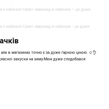
ачків
, але в магазинах точно є за дуже гарною ціною. ☺️👌
класної закуски на зиму.Мені дуже сподобався