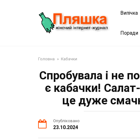
Перейти
до
Випічка
змісту
Поради
Головна
»
Кабачки
Спробувала і не п
є кабачки! Салат
це дуже смачн
Опубліковано
23.10.2024