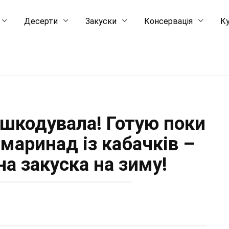
Десерти
Закуски
Консервація
Ку
ошкодувала! Готую поки
-маринад із кабачків –
а закуска на зиму!