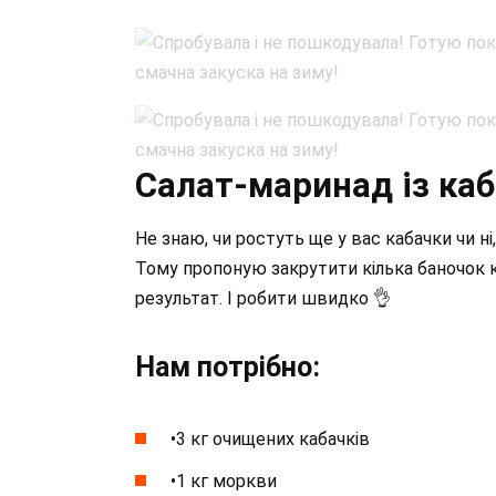
Салат-маринад із каб
Не знаю, чи ростуть ще у вас кабачки чи ні
Тому пропоную закрутити кілька баночок 
результат. І робити швидко 👌
Нам потрібно:
•3 кг очищених кабачків
•1 кг моркви