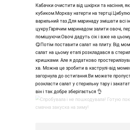
Кабачки очистити від шкірки та насіння, я
кубиком.Моркву натерти на тертці.Цибулю п
варильний таз.Для маринаду змішати всі і
цукру.Гарячим маринадом залити овочі, пе
помішуючи.Овочі дадуть сік і вже на цьом
😋Потім поставити салат на плиту. Від мо
салат на цьому етапі розкладався в стери
кришками. Але я додатково простерилізувал
хв. Можна це зробити в каструлі-від моме
загорнула до остигання.Ви можете пропустит
розкласти салат у стерильну тару і заката
він і так добре зберігається 👌