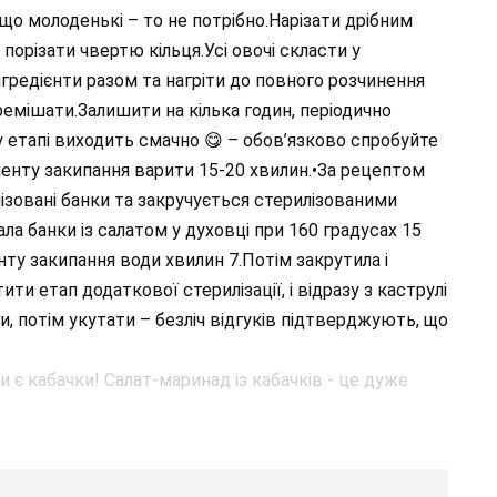
кщо молоденькі – то не потрібно.Нарізати дрібним
орізати чвертю кільця.Усі овочі скласти у
нгредієнти разом та нагріти до повного розчинення
ремішати.Залишити на кілька годин, періодично
у етапі виходить смачно 😋 – обов’язково спробуйте
менту закипання варити 15-20 хвилин.•За рецептом
лізовані банки та закручується стерилізованими
а банки із салатом у духовці при 160 градусах 15
нту закипання води хвилин 7.Потім закрутила і
и етап додаткової стерилізації, і відразу з каструлі
ти, потім укутати – безліч відгуків підтверджують, що