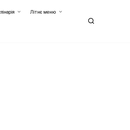
лінарія
Літнє меню