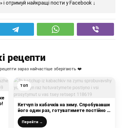
 і отримуй найкращі пости у Facebook ↓
і рецепти
рецепти зараз найчастіше зберігають ❤️
ТОП
же
о!
Кетчуп із кабачків на зиму. Спробувавши
його один раз, готуватимете постійно і
всі проситимуть у вас цей рецепт!
Перейти →