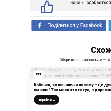
Тисни «Подобається»
Поділитися у Facebook
Схож
Обери щось смачненьке — ці 
ХІТ
Кабачки, як шашлички на зиму – це ду
смачно! Так мало хто готує, а даремн
Перейти →