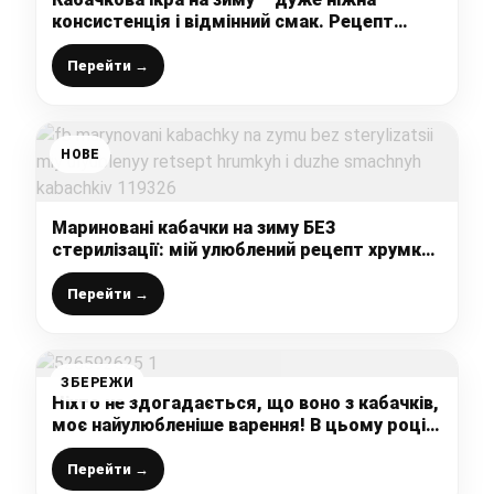
консистенція і відмінний смак. Рецепт
найпростіший, а результат найкращий
Перейти →
НОВЕ
Мариновані кабачки на зиму БЕЗ
стерилізації: мій улюблений рецепт хрумких
і дуже смачних кабачків
Перейти →
ЗБЕРЕЖИ
Ніхто не здогадається, що воно з кабачків,
моє найулюбленіше варення! В цьому році
закриваю побільше!
Перейти →