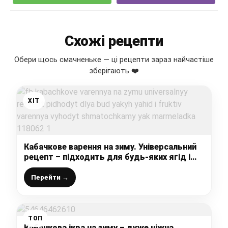
Схожі рецепти
Обери щось смачненьке — ці рецепти зараз найчастіше
зберігають ❤️
ХІТ
Кабачкове варення на зиму. Універсальний
рецепт – підходить для будь-яких ягід і
фруктів. Варення виходить шматочками, як
мармеладка!
Перейти →
ТОП
Кабачкова ікра на зиму – дуже ніжна