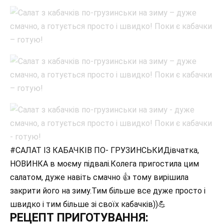
#САЛАТ ІЗ КАБАЧКІВ ПО- ГРУЗИНСЬКИДівчатка,
НОВИНКА в моєму підвалі.Колега пригостила цим
салатом, дуже навіть смачно 👍 тому вирішила
закрити його на зиму.Тим більше все дуже просто і
швидко і тим більше зі своїх кабачків))💪
РЕЦЕПТ ПРИГОТУВАННЯ: