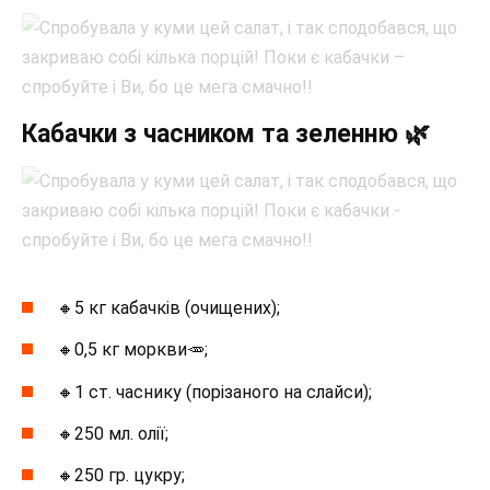
Кабачки з часником та зеленню 🌿
🔸5 кг кабачків (очищених);
🔸0,5 кг моркви🥕;
🔸1 ст. часнику (порізаного на слайси);
🔸250 мл. олії;
🔸250 гр. цукру;