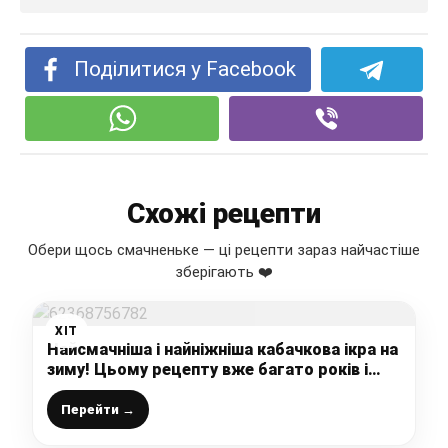
Поділитися у Facebook
Схожі рецепти
Обери щось смачненьке — ці рецепти зараз найчастіше
зберігають ❤️
ХІТ
Найсмачніша і найніжніша кабачкова ікра на
зиму! Цьому рецепту вже багато років і
жодного разу не підвів!
Перейти →