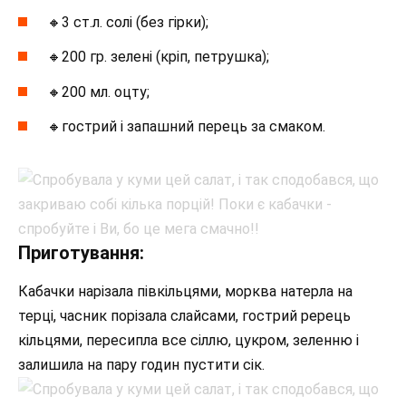
🔸3 ст.л. солі (без гірки);
🔸200 гр. зелені (кріп, петрушка);
🔸200 мл. оцту;
🔸гострий і запашний перець за смаком.
Приготування:
Кабачки нарізала півкільцями, морква натерла на
терці, часник порізала слайсами, гострий ререць
кільцями, пересипла все сіллю, цукром, зеленню і
залишила на пару годин пустити сік.