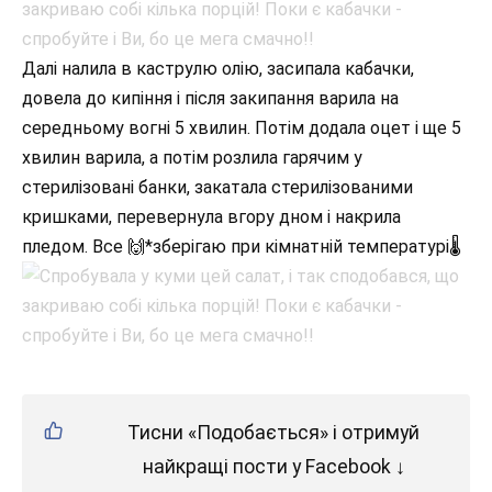
Далі налила в каструлю олію, засипала кабачки,
довела до кипіння і після закипання варила на
середньому вогні 5 хвилин. Потім додала оцет і ще 5
хвилин варила, а потім розлила гарячим у
стерилізовані банки, закатала стерилізованими
кришками, перевернула вгору дном і накрила
пледом. Все 🙌*зберігаю при кімнатній температурі🌡
Тисни «Подобається» і отримуй
найкращі пости у Facebook ↓