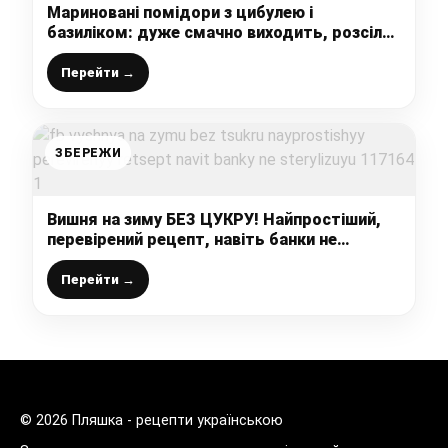
Мариновані помідори з цибулею і
базиліком: дуже смачно виходить, розсіл
взимку весь випивається, а цибуля
з’їдається першою
Перейти →
ЗБЕРЕЖИ
Вишня на зиму БЕЗ ЦУКРУ! Найпростіший,
перевірений рецепт, навіть банки не
стерилізую
Перейти →
© 2026 Пляшка - рецепти українською