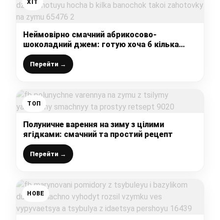
ХІТ
Неймовірно смачний абрикосово-
шоколадний джем: готую хоча б кілька
баночок такої заготовки на зиму
Перейти →
ТОП
Полуничне варення на зиму з цілими
ягідками: смачний та простий рецепт
Перейти →
НОВЕ