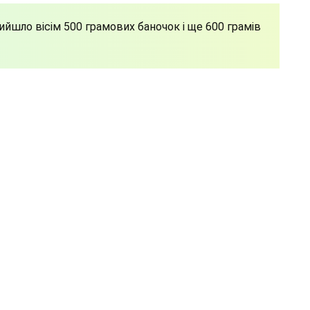
 вийшло вісім 500 грамових баночок і ще 600 грамів