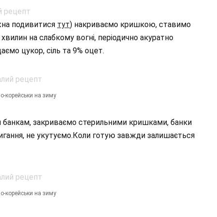
жна подивитися
тут
) накриваємо кришкою, ставимо
 хвилин на слабкому вогні, періодично акуратно
аємо цукор, сіль та 9% оцет.
о-корейськи на зиму
м банкам, закриваємо стерильними кришками, банки
игання, не укутуємо.Коли готую завжди залишається
о-корейськи на зиму