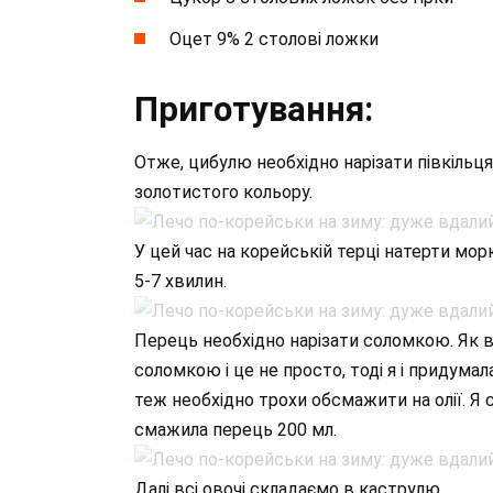
Оцет 9% 2 столові ложки
Приготування:
Отже, цибулю необхідно нарізати півкільця
золотистого кольору.
У цей час на корейській терці натерти морк
5-7 хвилин.
Перець необхідно нарізати соломкою. Як в
соломкою і це не просто, тоді я і придума
теж необхідно трохи обсмажити на олії. Я 
смажила перець 200 мл.
Далі всі овочі складаємо в каструлю.