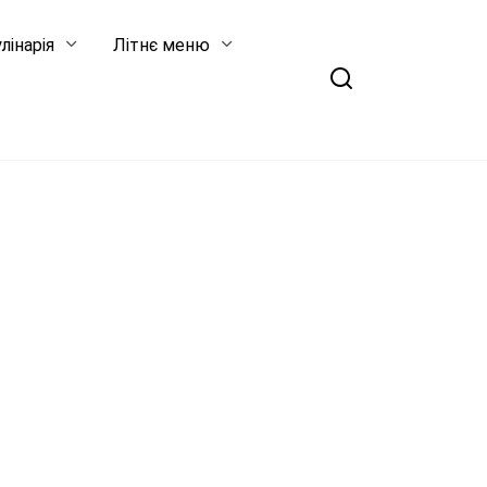
лінарія
Літнє меню