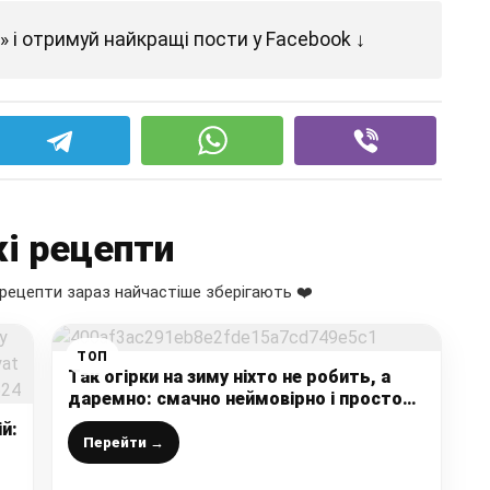
 і отримуй найкращі пости у Facebook ↓
і рецепти
рецепти зараз найчастіше зберігають ❤️
ТОП
Так огірки на зиму ніхто не робить, а
даремно: смачно неймовірно і просто
дуже, дуже рекомендую цей рецепт
й:
Перейти →