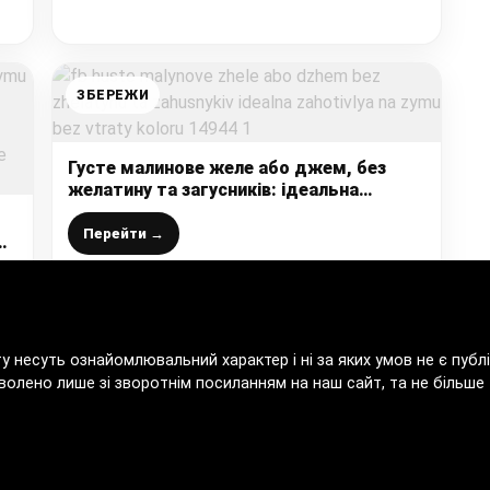
ЗБЕРЕЖИ
Густе малинове желе або джем, без
желатину та загусників: ідеальна
заготівля на зиму (без втрати кольору)
Перейти →
ту несуть ознайомлювальний характер і ні за яких умов не є пу
волено лише зі зворотнім посиланням на наш сайт, та не більше т