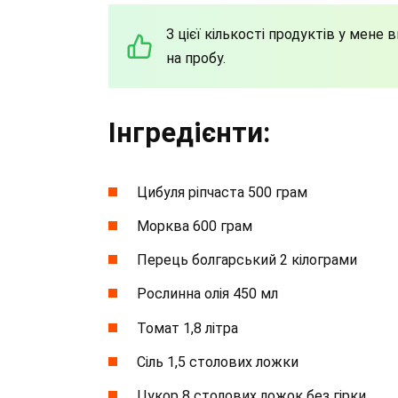
З цієї кількості продуктів у мене
на пробу.
Інгредієнти:
Цибуля ріпчаста 500 грам
Морква 600 грам
Перець болгарський 2 кілограми
Рослинна олія ​​450 мл
Томат 1,8 літра
Сіль 1,5 столових ложки
Цукор 8 столових ложок без гірки