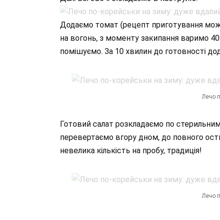
Додаємо томат (рецепт приготування мо
на вогонь, з моменту закипання варимо 40
помішуємо. За 10 хвилин до готовності дод
Лечо п
Готовий салат розкладаємо по стерильни
перевертаємо вгору дном, до повного ост
невелика кількість на пробу, традиція!
Лечо п