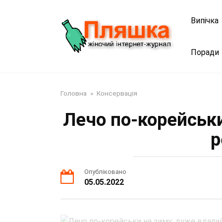
Перейти
до
Випічка
змісту
Поради
Головна
»
Консервація
Лечо по-корейськ
р
Опубліковано
05.05.2022