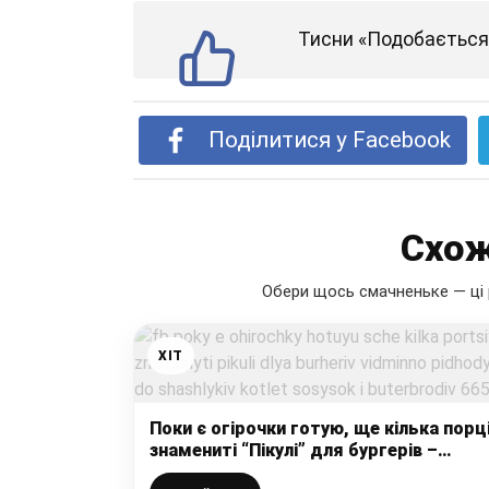
Тисни «Подобається»
Поділитися у Facebook
Схож
Обери щось смачненьке — ці 
ХІТ
Поки є огірочки готую, ще кілька порці
знамениті “Пікулі” для бургерів –
відмінно підходять до шашликів,