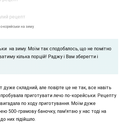
о-корейськи на зиму
ки на зиму. Моїм так сподобалось, що не помітно
ватиму кілька порцій! Раджу і Вам зберегти і
дуже складний, але повірте це не так, все навіть
спробувала приготувати лечо по-корейськи. Рецепту
 вигадала по ходу приготування. Моїм дуже
рею 500-грамову баночку, пам’ятаю у нас тоді на
 до них підійшло.