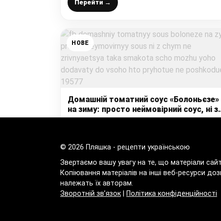
котлет, сосисок і бутербродів
Перейти →
НОВЕ
Домашній томатний соус «Болоньєзе»
на зиму: просто неймовірний соус, ні з
чим не зрівняється, така смакота, що
можу його додавати до всього, хто
Перейти →
приготує – не пошкодує
© 2026 Пляшка - рецепти українською
Звертаємо вашу увагу на те, що матеріали сай
Копіювання матеріалів на інші веб-ресурси доз
належать їх авторам.
Зворотній зв’язок
|
Політика конфіденційності