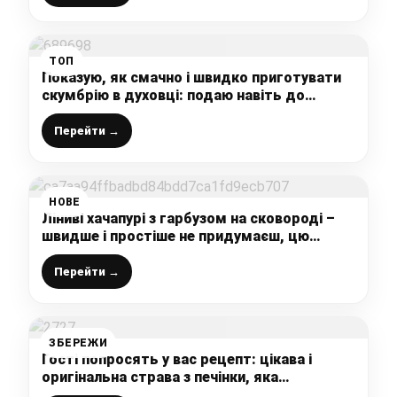
ТОП
Показую, як смачно і швидко приготувати
скумбрію в духовці: подаю навіть до
святкового столу, всі хто пробує просять
рецепт
Перейти →
НОВЕ
Ліниві хачапурі з гарбузом на сковороді –
швидше і простіше не придумаєш, цю
смакоту їдять всі
Перейти →
ЗБЕРЕЖИ
Гості попросять у вас рецепт: цікава і
оригінальна страва з печінки, яка
подобається багатьом, навіть тим, хто