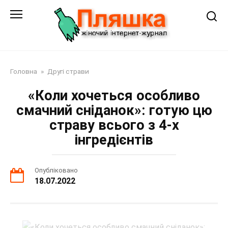
Перейти
до
змісту
Головна
»
Другі страви
«Коли хочеться особливо
смачний сніданок»: готую цю
страву всього з 4-х
інгредієнтів
Опубліковано
18.07.2022