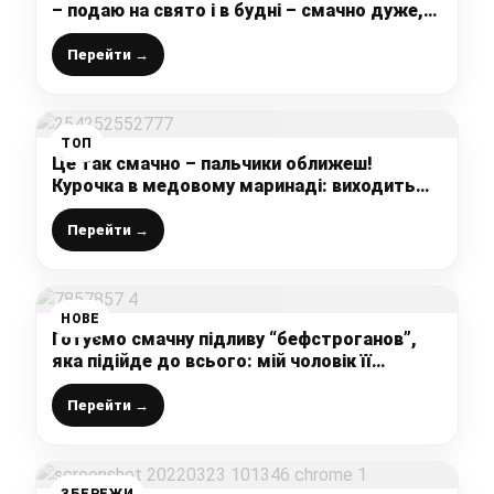
– подаю на свято і в будні – смачно дуже,
саме те, що треба
Перейти →
ТОП
Це так смачно – пальчики оближеш!
Курочка в медовому маринаді: виходить
дуже ніжна, соковита і ароматна
Перейти →
НОВЕ
Готуємо смачну підливу “бефстроганов”,
яка підійде до всього: мій чоловік її
обожнює, поділюсь секретом, як зробити,
щоб м’ясо було м’якеньким
Перейти →
ЗБЕРЕЖИ