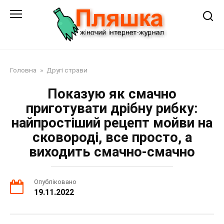
Перейти
до
змісту
Головна
»
Другі страви
Показую як смачно
приготувати дрібну рибку:
найпростіший рецепт мойви на
сковороді, все просто, а
виходить смачно-смачно
Опубліковано
19.11.2022