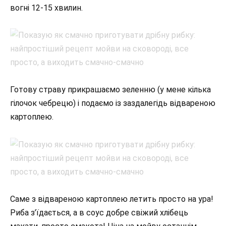
вогні 12-15 хвилин.
Готову страву прикрашаємо зеленню (у мене кілька
гілочок чебрецю) і подаємо із заздалегідь відвареною
картоплею.
Саме з відвареною картоплею летить просто на ура!
Риба з’їдається, а в соус добре свіжий хлібець