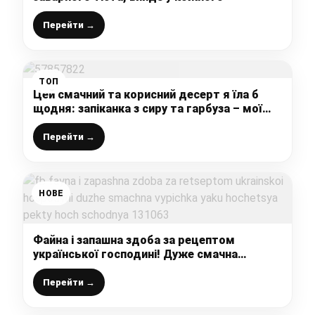
Перейти →
ТОП
Цей смачний та корисний десерт я їла б
щодня: ️запіканка з сиру та гарбуза – мої
діти її обожнють
Перейти →
НОВЕ
Файна і запашна здоба за рецептом
української господині! Дуже смачна
випічка, яку хочеться пекти хоч щодня!
Перейти →