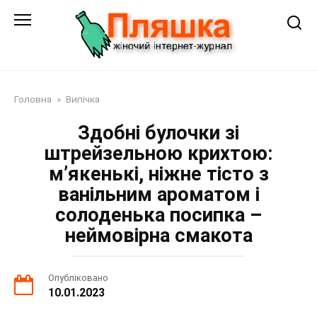
Перейти
до
змісту
Головна
»
Випічка
Здобні булочки зі
штрейзельною крихтою:
м’якенькі, ніжне тісто з
ванільним ароматом і
солоденька посипка –
неймовірна смакота
Опубліковано
10.01.2023