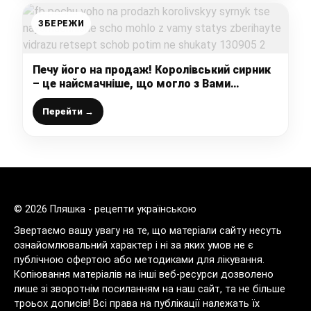
ЗБЕРЕЖИ
Печу його на продаж! Королівський сирник
– це найсмачніше, що могло з Вами
статись! Зберігайте відразу рецепт, щоб
потім не шукати!
Перейти →
© 2026 Пляшка - рецепти українською
Звертаємо вашу увагу на те, що матеріали сайту несуть
ознайомлювальний характер і ні за яких умов не є
публічною офертою або методиками для лікування.
Копіювання матеріалів на інші веб-ресурси дозволено
лише зі зворотнім посиланням на наш сайт, та не більше
троьох дописів! Всі права на публікації належать їх