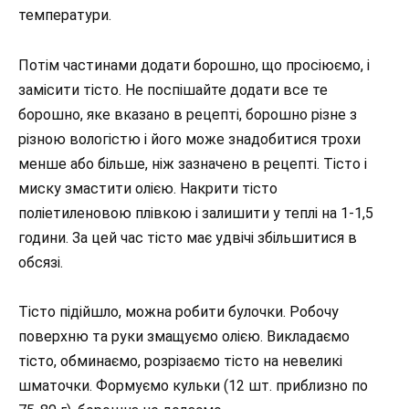
температури.
Потім частинами додати борошно, що просіюємо, і
замісити тісто. Не поспішайте додати все те
борошно, яке вказано в рецепті, борошно різне з
різною вологістю і його може знадобитися трохи
менше або більше, ніж зазначено в рецепті. Тісто і
миску змастити олією. Накрити тісто
поліетиленовою плівкою і залишити у теплі на 1-1,5
години. За цей час тісто має удвічі збільшитися в
обсязі.
Тісто підійшло, можна робити булочки. Робочу
поверхню та руки змащуємо олією. Викладаємо
тісто, обминаємо, розрізаємо тісто на невеликі
шматочки. Формуємо кульки (12 шт. приблизно по