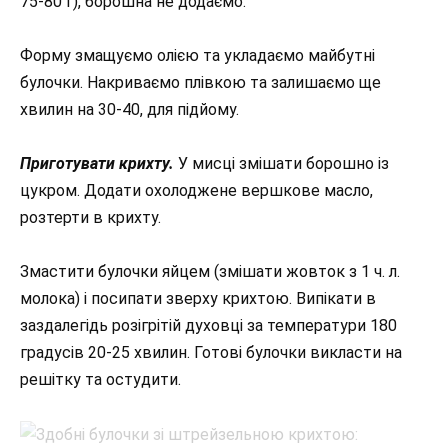
75-80 г), борошна не додаємо.
Форму змащуємо олією та укладаємо майбутні
булочки. Накриваємо плівкою та залишаємо ще
хвилин на 30-40, для підйому.
Приготувати крихту.
У мисці змішати борошно із
цукром. Додати охолоджене вершкове масло,
розтерти в крихту.
Змастити булочки яйцем (змішати жовток з 1 ч. л.
молока) і посипати зверху крихтою. Випікати в
заздалегідь розігрітій духовці за температури 180
градусів 20-25 хвилин. Готові булочки викласти на
решітку та остудити.