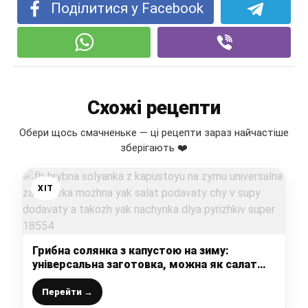
Поділитися у Facebook
Схожі рецепти
Обери щось смачненьке — ці рецепти зараз найчастіше
зберігають ❤️
ХІТ
Грибна солянка з капустою на зиму:
універсальна заготовка, можна як салат
подавати, чи в супи додавати, а також як
начинка для пиріжків – супер
Перейти →