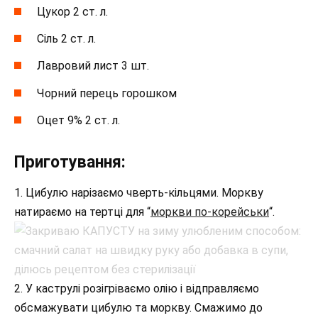
Цукор 2 ст. л.
Сіль 2 ст. л.
Лавровий лист 3 шт.
Чорний перець горошком
Оцет 9% 2 ст. л.
Приготування:
1. Цибулю нарізаємо чверть-кільцями. Моркву
натираємо на тертці для “
моркви по-корейськи
“.
2. У каструлі розігріваємо олію і відправляємо
обсмажувати цибулю та моркву. Смажимо до