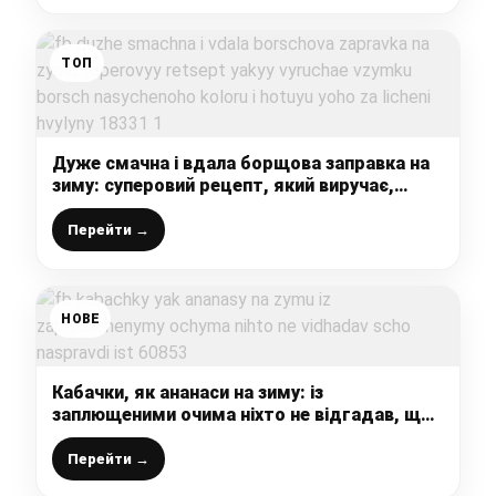
ТОП
Дуже смачна і вдала борщова заправка на
зиму: суперовий рецепт, який виручає,
взимку борщ насиченого кольору і готую
його за лічені хвилини
Перейти →
НОВЕ
Кабачки, як ананаси на зиму: із
заплющеними очима ніхто не відгадав, що
насправді їсть
Перейти →