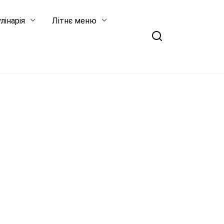
лінарія
Літнє меню