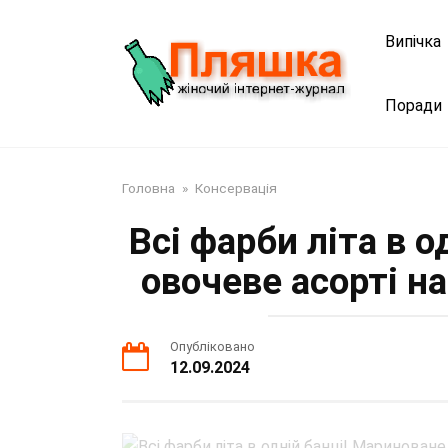
Перейти
до
Випічка
змісту
Поради
Головна
»
Консервація
Всі фарби літа в 
овочеве асорті на
Опубліковано
12.09.2024