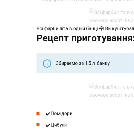
Всі фарби літа в одній банці 🤩 Ви куштува
Рецепт приготування
Збираємо за 1,5 л. банку
✔️Помідори
✔️Цибуля