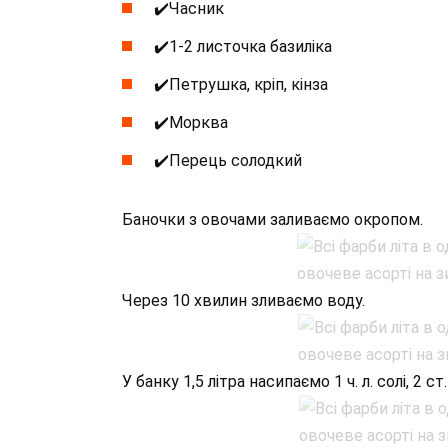
✔️Часник
✔️1-2 листочка базиліка
✔️Петрушка, кріп, кінза
✔️Морква
✔️Перець солодкий
Баночки з овочами заливаємо окропом.
Через 10 хвилин зливаємо воду.
У банку 1,5 літра насипаємо 1 ч. л. солі, 2 ст