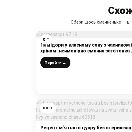
Схож
Обери щось смачненьке — ці 
ХІТ
Помідори у власному соку з часником 
хріном: неймовірно смачна заготовка 
зиму, для мене це ідеальний рецепт
Перейти →
НОВЕ
Рецепт м’ятного цукру без стерилізаці