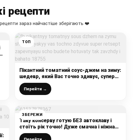
і рецепти
рецепти зараз найчастіше зберігають ❤️
ТОП
і
на
Пікантний томатний соус-джем на зиму:
шедевр, який Вас точно здивує, супер
рецепт, запевняю, що будете готувати
так завжди і багато
Перейти →
ЗБЕРЕЖИ
Таку консерву готую БЕЗ автоклаву і
стоїть рік точно! Дуже смачна і ніжна
«Скумбрія в олії» – за цим рецептом
ї:
готувала для наших захисників
Перейти →