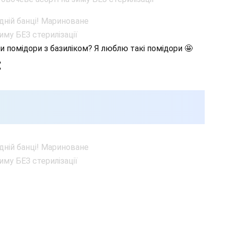
ли помідори з базиліком? Я люблю такі помідори 🤩
: