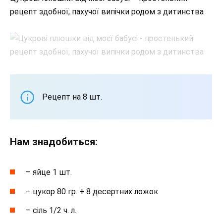
рецепт здобної, пахучої випічки родом з дитинства
Рецепт на 8 шт.
Нам знадобиться:
– яйце 1 шт.
– цукор 80 гр. + 8 десертних ложок
– сіль 1/2 ч. л.