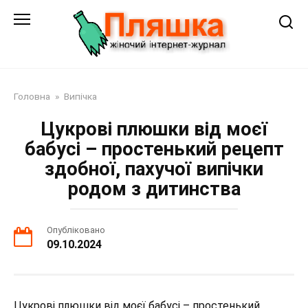
Перейти
до
змісту
Головна
»
Випічка
Цукрові плюшки від моєї
бабусі – простенький рецепт
здобної, пахучої випічки
родом з дитинства
Опубліковано
09.10.2024
Цукрові плюшки від моєї бабусі – простенький