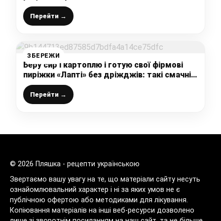
для домашнього чаювання (бюджетно, але
дуже смачно)
Перейти →
ЗБЕРЕЖИ
Беру сир і картоплю і готую свої фірмові
пиріжки «Лапті» без дріжджів: такі смачні і
ніжні, а готуються дуже швидко і просто
Перейти →
© 2026 Пляшка - рецепти українською
Звертаємо вашу увагу на те, що матеріали сайту несуть
ознайомлювальний характер і ні за яких умов не є
публічною офертою або методиками для лікування.
Копіювання матеріалів на інші веб-ресурси дозволено
лише зі зворотнім посиланням на наш сайт, та не більше