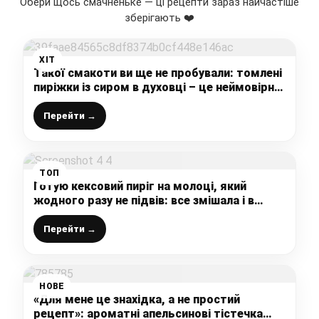
Обери щось смачненьке — ці рецепти зараз найчастіше
зберігають ❤️
ХІТ
Такої смакоти ви ще не пробували: томлені
пиріжки із сиром в духовці – це неймовірно
смачно і ніжно, старий фірмовий рецепт
Перейти →
ТОП
Готую кексовий пиріг на молоці, який
жодного разу не підвів: все змішала і в
духовку, найпростіший рецепт випічки до
чаю)
Перейти →
НОВЕ
«Для мене це знахідка, а не простий
рецепт»: ароматні апельсинові тістечка