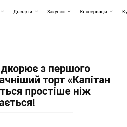
Десерти
Закуски
Консервація
Ку
ідкорює з першого
ачніший торт «Капітан
ється простіше ніж
ається!