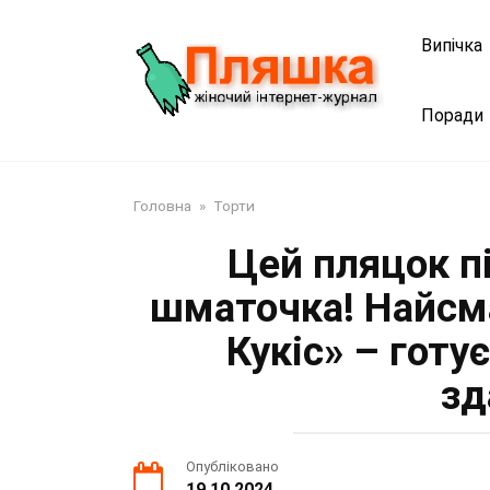
Перейти
до
Випічка
змісту
Поради
Головна
»
Торти
Цей пляцок п
шматочка! Найсм
Кукіс» – готу
зд
Опубліковано
19.10.2024