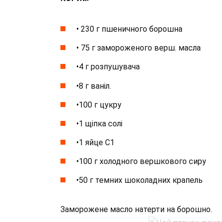
• 230 г пшеничного борошна
• 75 г замороженого верш. масла
•4 г розпушувача
•8 г ваніл.
•100 г цукру
•1 щіпка солі
•1 яйце С1
•100 г холодного вершкового сиру
•50 г темних шоколадних крапель
Заморожене масло натерти на борошно.