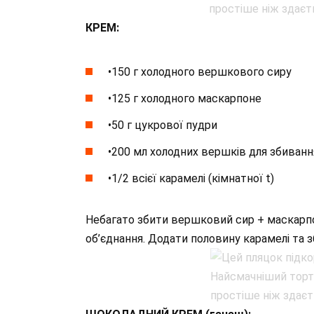
КРЕМ:
•150 г холодного вершкового сиру
•125 г холодного маскарпоне
•50 г цукрової пудри
•200 мл холодних вершків для збиванн
•1/2 всієї карамелі (кімнатної t)
Небагато збити вершковий сир + маскарпо
об’єднання. Додати половину карамелі та з