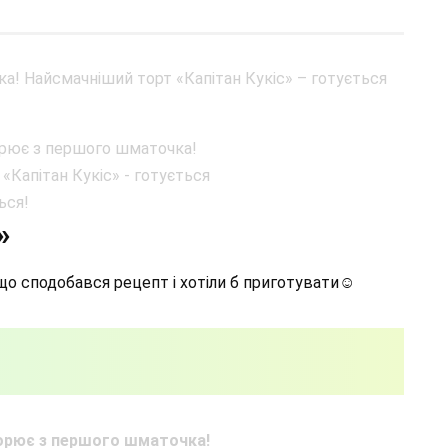
»
що сподобався рецепт і хотіли б приготувати☺️