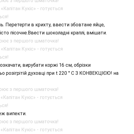
іль. Перетерти в крихту, ввести збовтане яйце,
сто пісочне.Ввести шоколадні краплі, вмішати.
розкачати, вирубати коржі 16 см, обрізки
 розігрітій духовці при t 220 ° С З КОНВЕКЦІЄЮ! на
теж випекти.