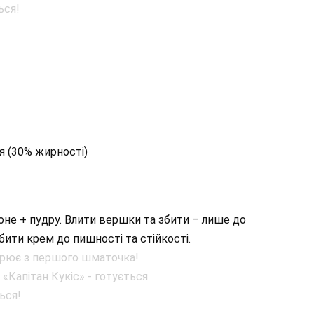
я (30% жирності)
не + пудру. Влити вершки та збити – лише до
бити крем до пишності та стійкості.