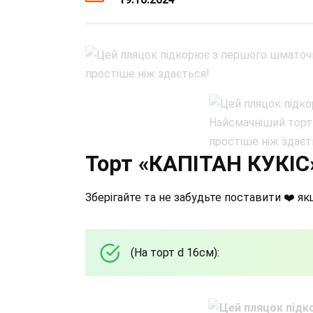
Торт «КАПІТАН КУКІС
Зберігайте та не забудьте поставити ❤️ як
(На торт d 16см):