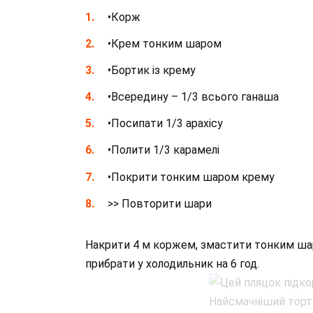
•Корж
•Крем тонким шаром
•Бортик із крему
•Всередину – 1/3 всього ганаша
•Посипати 1/3 арахісу
•Полити 1/3 карамелі
•Покрити тонким шаром крему
>> Повторити шари
Накрити 4 м коржем, змастити тонким шаро
прибрати у холодильник на 6 год.