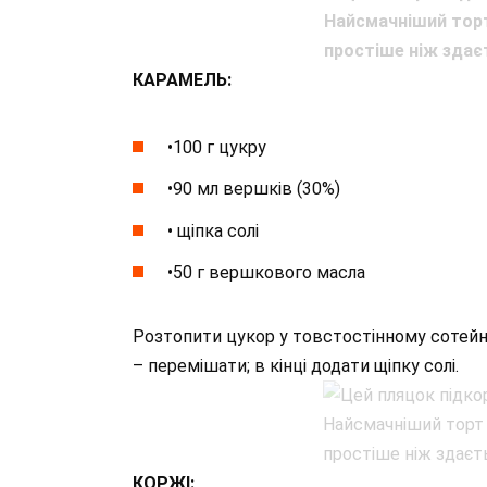
КАРАМЕЛЬ:
•100 г цукру
•90 мл вершків (30%)
• щіпка солі
•50 г вершкового масла
Розтопити цукор у товстостінному сотейни
– перемішати; в кінці додати щіпку солі.
КОРЖІ: