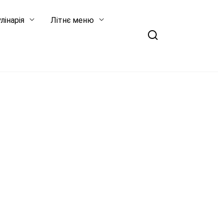
лінарія
Літнє меню