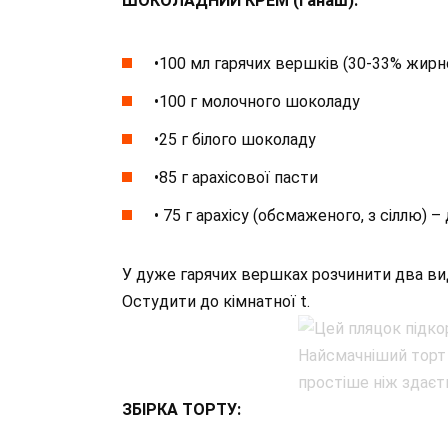
ШОКОЛАДНИЙ КРЕМ (ганаш):
•100 мл гарячих вершків (30-33% жирн
•100 г молочного шоколаду
•25 г білого шоколаду
•85 г арахісової пасти
• 75 г арахісу (обсмаженого, з сіллю) –
У дуже гарячих вершках розчинити два ви
Остудити до кімнатної t.
ЗБІРКА ТОРТУ: