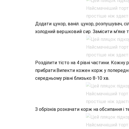
Додати цукор, ваніл. цукор, розпушувач, с
холодний вершковий сир. Замісити м’яке ті
Розділити тісто на 4 рівні частини. Кожну 
прибрати.Випекти кожен корж у попередньо
середньому рівні близько 8-10 хв.
З обрізків розкачати корж на обсипання і 