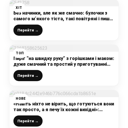
ХІТ
Без начинки, але як же смачно: булочки з
самого м’якого тіста, такі повітряні і пишні,
рецепт, який варто мати у своєму
записничку
Перейти →
ТОП
Пиріг “на швидку руку” з горішками і маком:
дуже смачний та простий у приготуванні
пиріг на пісочному тісті
Перейти →
НОВЕ
«Навіть ніхто не вірить, що готуються вони
так просто, а я печу їх кожні вихідні»:
рум’яні пухові булочки до чаю (довго не
черствіють)
Перейти →