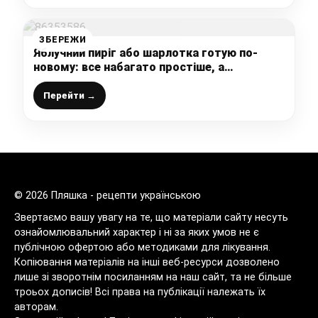
ЗБЕРЕЖИ
Яблучний пиріг або шарлотка готую по-
новому: все набагато простіше, а
результат незмінно смачний, обов’язково
рекомендую спробувати так
Перейти →
© 2026 Пляшка - рецепти українською
Звертаємо вашу увагу на те, що матеріали сайту несуть
ознайомлювальний характер і ні за яких умов не є
публічною офертою або методиками для лікування.
Копіювання матеріалів на інші веб-ресурси дозволено
лише зі зворотнім посиланням на наш сайт, та не більше
троьох дописів! Всі права на публікації належать їх
авторам.