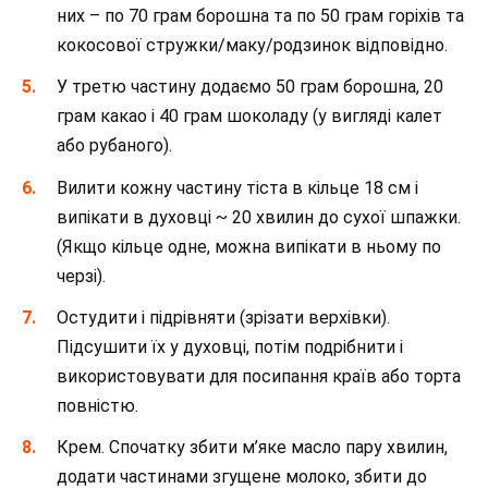
них – по 70 грам борошна та по 50 грам горіхів та
кокосової стружки/маку/родзинок відповідно.
У третю частину додаємо 50 грам борошна, 20
грам какао і 40 грам шоколаду (у вигляді калет
або рубаного).
Вилити кожну частину тіста в кільце 18 см і
випікати в духовці ~ 20 хвилин до сухої шпажки.
(Якщо кільце одне, можна випікати в ньому по
черзі).
Остудити і підрівняти (зрізати верхівки).
Підсушити їх у духовці, потім подрібнити і
використовувати для посипання країв або торта
повністю.
Крем. Спочатку збити м’яке масло пару хвилин,
додати частинами згущене молоко, збити до