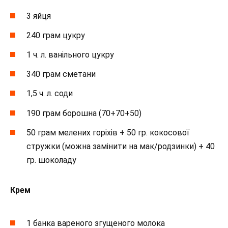
3 яйця
240 грам цукру
1 ч. л. ванільного цукру
340 грам сметани
1,5 ч. л. соди
190 грам борошна (70+70+50)
50 грам мелених горіхів + 50 гр. кокосової
стружки (можна замінити на мак/родзинки) + 40
гр. шоколаду
Крем
1 банка вареного згущеного молока