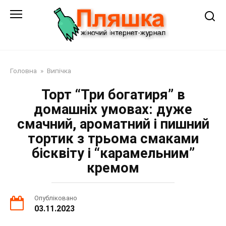
Перейти
до
змісту
Головна
»
Випічка
Торт “Три богатиря” в
домашніх умовах: дуже
смачний, ароматний і пишний
тортик з трьома смаками
бісквіту і “карамельним”
кремом
Опубліковано
03.11.2023