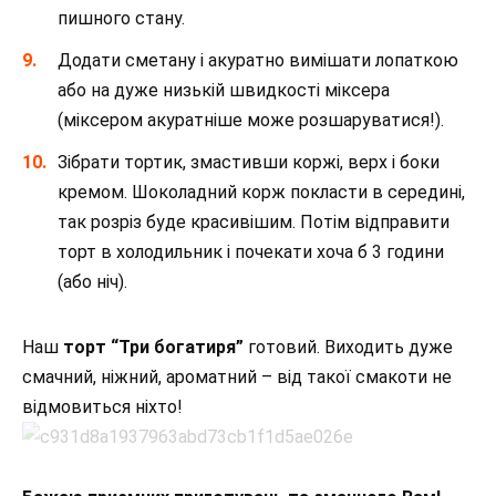
пишного стану.
Додати сметану і акуратно вимішати лопаткою
або на дуже низькій швидкості міксера
(міксером акуратніше може розшаруватися!).
Зібрати тортик, змастивши коржі, верх і боки
кремом. Шоколадний корж покласти в середині,
так розріз буде красивішим. Потім відправити
торт в холодильник і почекати хоча б 3 години
(або ніч).
Наш
торт “Три богатиря”
готовий. Виходить дуже
смачний, ніжний, ароматний – від такої смакоти не
відмовиться ніхто!