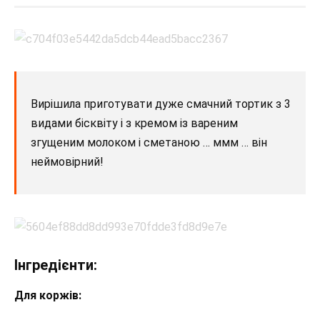
Вирішила приготувати дуже смачний тортик з 3
видами бісквіту і з кремом із вареним
згущеним молоком і сметаною … ммм … він
неймовірний!
Інгредієнти:
Для коржів: