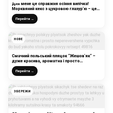
Для мене це справжня осіння випічка!
Морквяний кекс з цукровою глазур’ю – це
дуже смачно, а аромат на увесь будинок!
Перейти →
НОВЕ
Смачний польський пляцок “Жешов’як” –
дуже красива, ароматна і просто
неперевершена випічка до будь-якого
столу, покроковий рецепт
Перейти →
ЗБЕРЕЖИ