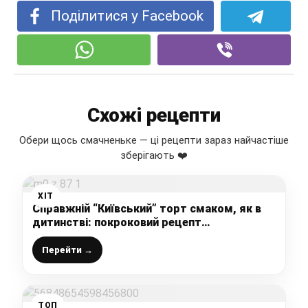
Поділитися у Facebook
Схожі рецепти
Обери щось смачненьке — ці рецепти зараз найчастіше
зберігають ❤️
ХІТ
Справжній “Київський” торт смаком, як в
дитинстві: покроковий рецепт
приготування мого найулюбленішого торта
Перейти →
ТОП