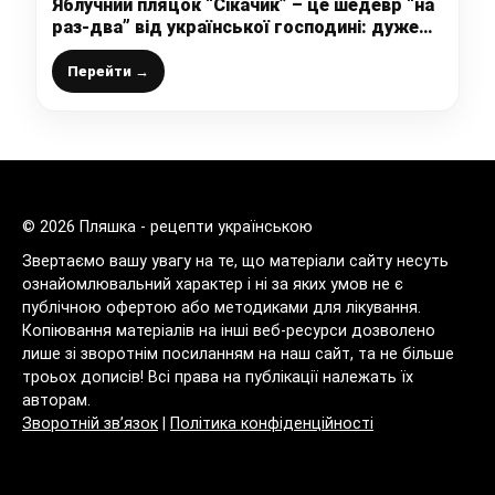
Яблучний пляцок “Сікачик” – це шедевр “на
раз-два” від української господині: дуже
простий та легкий у приготуванні, а на
виході ви отримаєте майже 3 кілограми
Перейти →
суцільної краси та смакоти
© 2026 Пляшка - рецепти українською
Звертаємо вашу увагу на те, що матеріали сайту несуть
ознайомлювальний характер і ні за яких умов не є
публічною офертою або методиками для лікування.
Копіювання матеріалів на інші веб-ресурси дозволено
лише зі зворотнім посиланням на наш сайт, та не більше
троьох дописів! Всі права на публікації належать їх
авторам.
Зворотній зв’язок
|
Політика конфіденційності