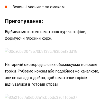
Зелень і часник – за смаком
Приготування:
Відбиваємо кожен шматочок курячого філе,
формуючи плоский корж.
На гарячій сковороді злегка обсмажуємо волоські
горіхи. Рубаємо ножем або подрібнюємо качалкою,
але не занадто дрібно, щоб шматочки горіхів
відчувалися в готовій страві.