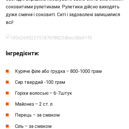
соковитими рулетиками. Рулетики дійсно виходять
дуже смачні і соковиті. Ситі і задоволені залишилися
всі!
Інгредієнти:
Куряче філе або грудка – 800-1000 грам
Сир твердий -100 грам
Горіхи волоські – 6-7штук
Майонез – 2 ст. л.
Перець – за смаком
Сіль – за смаком