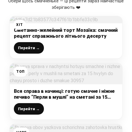
Обери щось смачненьке — ці рецепти зараз найчастіше
зберігають ❤️
ХІТ
Сметанно-желейний торт Мозаїка: смачний
рецепт справжнього літнього десерту
Перейти →
ТОП
Вся справа в начинці: готую смачне і ніжне
печиво “Перли в мушлі” на сметані за 15
хвилин, до чаю просто і дуже смакує
Перейти →