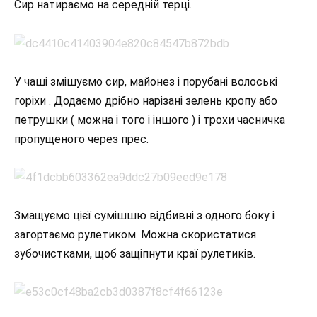
Сир натираємо на середній терці.
У чаші змішуємо сир, майонез і порубані волоські
горіхи . Додаємо дрібно нарізані зелень кропу або
петрушки ( можна і того і іншого ) і трохи часничка
пропущеного через прес.
Змащуємо цієї сумішшю відбивні з одного боку і
загортаємо рулетиком. Можна скористатися
зубочистками, щоб защіпнути краї рулетиків.