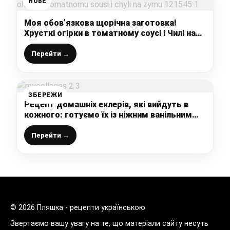
НОВЕ
Моя обов’язкова щорічна заготовка!
Хрусткі огірки в томатному соусі і Чилі на
зиму
Перейти →
ЗБЕРЕЖИ
Рецепт домашніх еклерів, які вийдуть в
кожного: готуємо їх із ніжним ванільним
кремом – це так смачно, що не передати
словами
Перейти →
© 2026 Пляшка - рецепти українською
Звертаємо вашу увагу на те, що матеріали сайту несуть