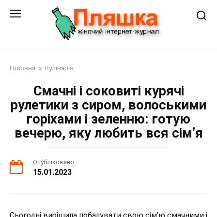
Перейти
до
змісту
Головна
»
Кулінарія
Смачні і соковиті курячі
рулетики з сиром, волоськими
горіхами і зеленню: готую
вечерю, яку любить вся сім’я
Опубліковано
15.01.2023
Сьогодні вирішила побалувати свою сім’ю смачними і