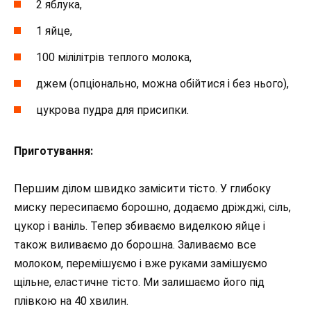
2 яблука,
1 яйце,
100 мілілітрів теплого молока,
джем (опціонально, можна обійтися і без нього),
цукрова пудра для присипки.
Приготування:
Першим ділом швидко замісити тісто. У глибоку
миску пересипаємо борошно, додаємо дріжджі, сіль,
цукор і ваніль. Тепер збиваємо виделкою яйце і
також виливаємо до борошна. Заливаємо все
молоком, перемішуємо і вже руками замішуємо
щільне, еластичне тісто. Ми залишаємо його під
плівкою на 40 хвилин.