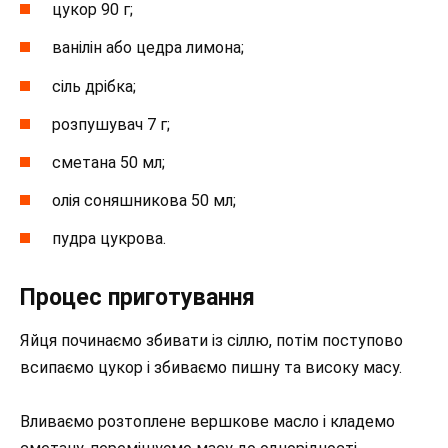
цукор 90 г;
ванілін або цедра лимона;
сіль дрібка;
розпушувач 7 г;
сметана 50 мл;
олія соняшникова 50 мл;
пудра цукрова.
Процес приготування
Яйця починаємо збивати із сіллю, потім поступово
всипаємо цукор і збиваємо пишну та високу масу.
Вливаємо розтоплене вершкове масло і кладемо