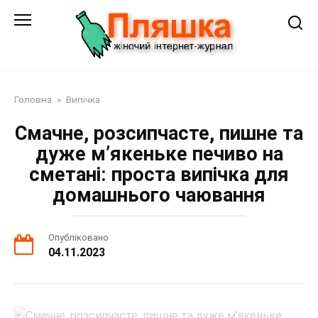
Перейти
до
змісту
Головна
»
Випічка
Смачне, розсипчасте, пишне та
дуже м’якеньке печиво на
сметані: проста випічка для
домашнього чаювання
Опубліковано
04.11.2023