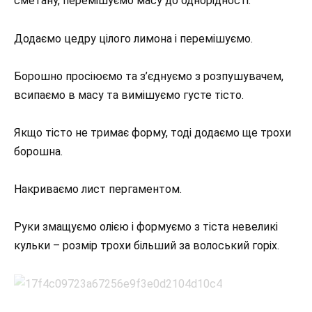
сметану, перемішуємо масу до однорідності.
Додаємо цедру цілого лимона і перемішуємо.
Борошно просіюємо та з’єднуємо з розпушувачем,
всипаємо в масу та вимішуємо густе тісто.
Якщо тісто не тримає форму, тоді додаємо ще трохи
борошна.
Накриваємо лист пергаментом.
Руки змащуємо олією і формуємо з тіста невеликі
кульки – розмір трохи більший за волоський горіх.