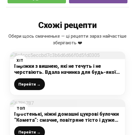
Схожі рецепти
Обери щось смачненьке — ці рецепти зараз найчастіше
зберігають ❤️
ХІТ
Пиріжки з вишнею, які не течуть і не
черствіють. Вдала начинка для будь-якої
випічки
Перейти →
ТОП
Простенькі, ніжні домашні цукрові булочки
“Комета”: смачне, повітряне тісто і дуже
легкий рецепт
Перейти →