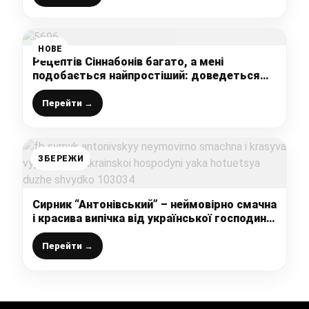
НОВЕ
Рецептів Сіннабонів багато, а мені
подобається найпростіший: доведеться
тільки почекати підйому тіста, а далі все
швидко і просто
Перейти →
ЗБЕРЕЖИ
Сирник “Антонівський” – неймовірно смачна
і красива випічка від української господині,
яка готується дуже швидко
Перейти →