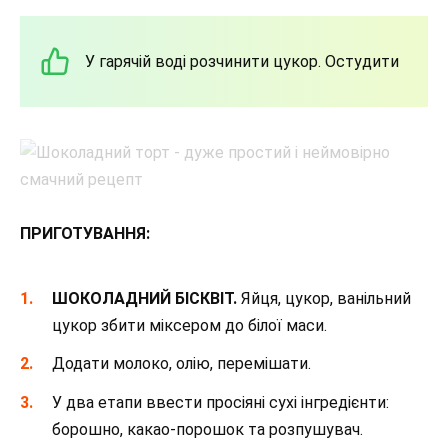
У гарячій воді розчинити цукор. Остудити
ПРИГОТУВАННЯ:
ШОКОЛАДНИЙ БІСКВІТ.
Яйця, цукор, ванільний
цукор збити міксером до білої маси.
Додати молоко, олію, перемішати.
У два етапи ввести просіяні сухі інгредієнти:
борошно, какао-порошок та розпушувач.