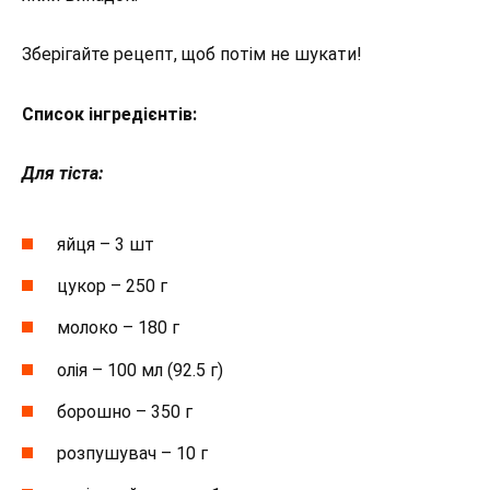
⠀
Зберігайте рецепт, щоб потім не шукати!
Список інгредієнтів:
⠀
Для тіста:
яйця – 3 шт
цукор – 250 г
молоко – 180 г
олія – ​​100 мл (92.5 г)
борошно – 350 г
розпушувач – 10 г