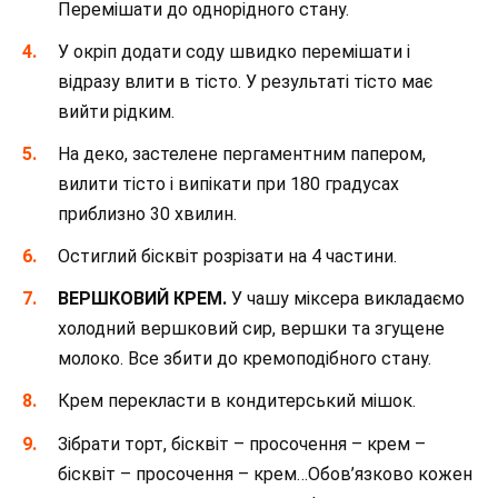
Перемішати до однорідного стану.
У окріп додати соду швидко перемішати і
відразу влити в тісто. У результаті тісто має
вийти рідким.
На деко, застелене пергаментним папером,
вилити тісто і випікати при 180 градусах
приблизно 30 хвилин.
Остиглий бісквіт розрізати на 4 частини.
ВЕРШКОВИЙ КРЕМ.
У чашу міксера викладаємо
холодний вершковий сир, вершки та згущене
молоко. Все збити до кремоподібного стану.
Крем перекласти в кондитерський мішок.
Зібрати торт, бісквіт – просочення – крем –
бісквіт – просочення – крем…Обов’язково кожен