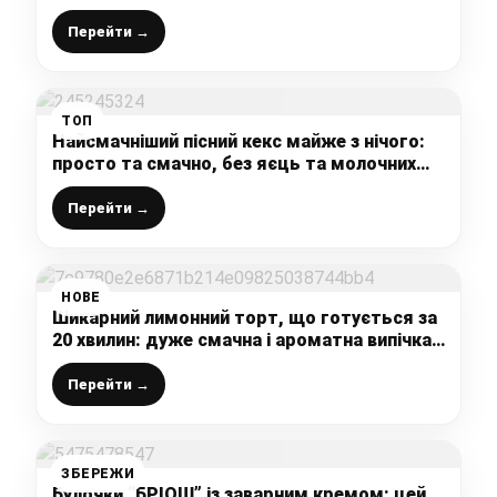
вершковим кремом – готується легко і
швидко
Перейти →
ТОП
Найсмачніший пісний кекс майже з нічого:
просто та смачно, без яєць та молочних
продуктів (пекла в піст, а тепер і не в піст
буду готувати)
Перейти →
НОВЕ
Шикарний лимонний торт, що готується за
20 хвилин: дуже смачна і ароматна випічка
до чаю
Перейти →
ЗБЕРЕЖИ
Булочки “БРІОШ” із заварним кремом: цей