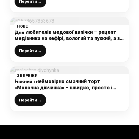
даремно
Перейти →
НОВЕ
Для любителів медової випічки – рецепт
медівника на кефірі, вологий та пухкий, а з
горішками то смакота!
Перейти →
ЗБЕРЕЖИ
Ніжний і неймовірно смачний торт
«Молочна дівчинка» – швидко, просто і
смачно дуже
Перейти →