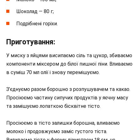
Шоколад — 80 г;
Подрібнені горіхи.
Приготування:
У миску з яйцями висипаємо сіль та цукор, збиваємо
компоненти міксером до білої пишної піни. Вливаємо
в суміш 70 мл олії і знову перемішуємо.
З’єднуємо разом борошно з розпушувачем та какао.
Просіюємо частину сипучих продуктів у яєчну масу
та замішуємо лопаткою бісквітне тісто.
Просіюємо в тісто залишки борошна, вливаємо
молоко і продовжуємо заміс густого тіста.
Виливаємо тісто у форму діаметром 18 см, не