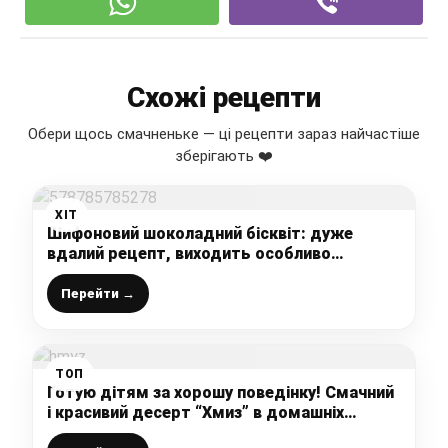
Схожі рецепти
Обери щось смачненьке — ці рецепти зараз найчастіше
зберігають ❤️
ХІТ
Шифоновий шоколадний бісквіт: дуже
вдалий рецепт, виходить особливо
повітряним, пухким, дрібнопористим, що
тане в роті (підходить до будь-якого
Перейти →
крему)
ТОП
Готую дітям за хорошу поведінку! Смачний
і красивий десерт “Хмиз” в домашніх
умовах, так ви його ще не готували, а