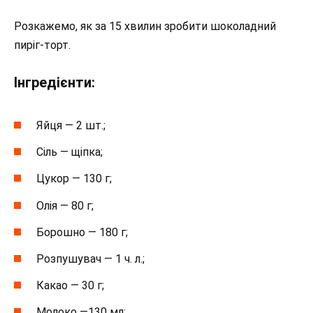
Розкажемо, як за 15 хвилин зробити шоколадний
пиріг-торт.
Інгредієнти:
Яйця — 2 шт.;
Сіль — щіпка;
Цукор — 130 г;
Олія — 80 г;
Борошно — 180 г;
Розпушувач — 1 ч. л.;
Какао — 30 г;
Молоко —130 мл;