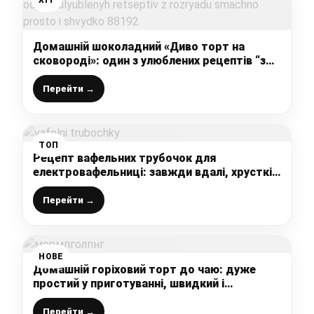
Домашній шоколадний «Диво торт на
сковороді»: один з улюблених рецептів “з
розряду – смачно, просто і швидко”
Перейти →
ТОП
Рецепт вафельних трубочок для
електровафельниці: завжди вдалі, хрусткі і
неймовірно смачно (збережіть, щоб не
загубити!)
Перейти →
НОВЕ
Домашній горіховий торт до чаю: дуже
простий у приготуванні, швидкий і
незвичайно смачний, ділюсь рецептом
Перейти →