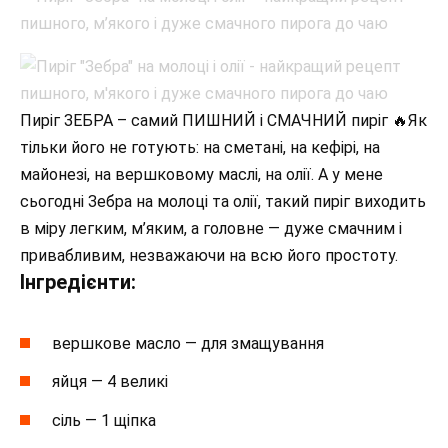
Пиріг ЗЕБРА – самий ПИШНИЙ і СМАЧНИЙ пиріг 🔥Як
тільки його не готують: на сметані, на кефірі, на
майонезі, на вершковому маслі, на олії. А у мене
сьогодні Зебра на молоці та олії, такий пиріг виходить
в міру легким, м’яким, а головне — дуже смачним і
привабливим, незважаючи на всю його простоту.
Інгредієнти:
вершкове масло — для змащування
яйця — 4 великі
сіль — 1 щіпка