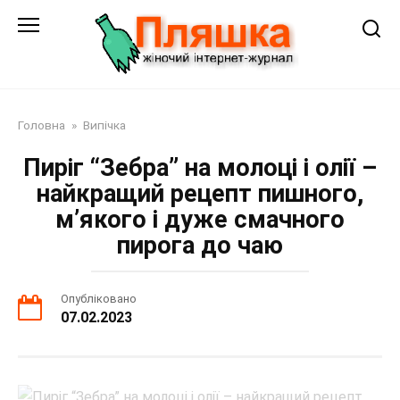
Перейти
до
змісту
Головна
»
Випічка
Пиріг “Зебра” на молоці і олії –
найкращий рецепт пишного,
м’якого і дуже смачного
пирога до чаю
Опубліковано
07.02.2023