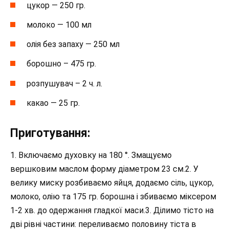
цукор — 250 гр.
молоко — 100 мл
олія без запаху — 250 мл
борошно – 475 гр.
розпушувач – 2 ч. л.
какао — 25 гр.
Приготування:
1. Включаємо духовку на 180 °. Змащуємо
вершковим маслом форму діаметром 23 см.2. У
велику миску розбиваємо яйця, додаємо сіль, цукор,
молоко, олію та 175 гр. борошна і збиваємо міксером
1-2 хв. до одержання гладкої маси.3. Ділимо тісто на
дві рівні частини: переливаємо половину тіста в