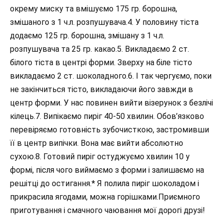
окрему миску та вмішуємо 175 гр. борошна,
змішаного з 1 ч.л. розпушувача.4. У половину тіста
додаємо 125 гр. борошна, змішану з 1 ч.л.
розпушувача та 25 гр. какао.5. Викладаємо 2 ст.
білого тіста в центрі форми. Зверху на біле тісто
викладаємо 2 ст. шоколадного.6. І так чергуємо, поки
не закінчиться тісто, викладаючи його завжди в
центр форми. У нас повинен вийти візерунок з безлічі
кілець.7. Випікаємо пиріг 40-50 хвилин. Обов’язково
перевіряємо готовність зубочисткою, застромивши
її в центр випічки. Вона має вийти абсолютно
сухою.8. Готовий пиріг остуджуємо хвилин 10 у
формі, після чого виймаємо з форми і залишаємо на
решітці до остигання.* Я полила пиріг шоколадом і
прикрасила ягодами, можна горішками.Приємного
приготування і смачного чаювання мої дорогі друзі!