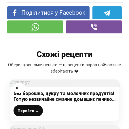
Поділитися у Facebook
Схожі рецепти
Обери щось смачненьке — ці рецепти зараз найчастіше
зберігають ❤️
ХІТ
Без борошна, цукру та молочних продуктів!
Готую незвичайне смачне домашнє печиво,
яке можна навіть у піст, простий рецепт
Перейти →