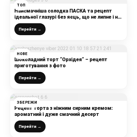
ТОП
Найсмачніша солодка ПАСКА та рецепт
ідеальної глазурі без яєць, що не липне і не
кришеться
Перейти →
НОВЕ
Шоколадний торт “Орхідея” – рецепт
приготування з фото
Перейти →
ЗБЕРЕЖИ
Рецепт торта з ніжним сирним кремом:
ароматний і дуже смачний десерт
Перейти →