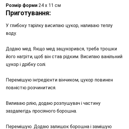
Розмір форми
24 х 11 см
Приготування:
У глибоку тарілку висипаю цукор, наливаю теплу
воду.
Додаю мед. Якщо мед зацукорився, треба трошки
його нагріти, щоб він став рідким. Висипаю ванільний
цукор і дрібку солі.
Перемішую інгредієнти вінчиком, цукор повинен
повністю розчинитися.
Виливаю рлію, додаю розпушувач і частину
заздалегідь просіяного борошна.
Перемішую. Додаю залишок борошна і замішую