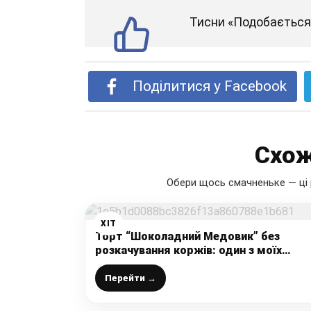
Тисни «Подобається»
Поділитися у Facebook
Схож
Обери щось смачненьке — ці 
ХІТ
Торт “Шоколадний Медовик” без
розкачування коржів: один з моїх
улюблених рецептів, так просто
готується, а такий смачний виходить
Перейти →