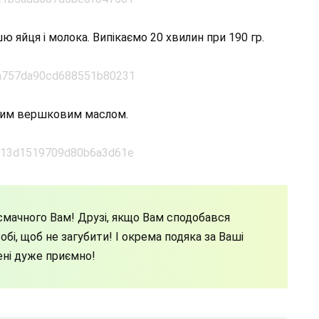
яйця і молока. Випікаємо 20 хвилин при 190 гр.
ним вершковим маслом.
мачного Вам! Друзі, якщо Вам сподобався
бі, щоб не загубити! І окрема подяка за Ваші
ені дуже приємно!