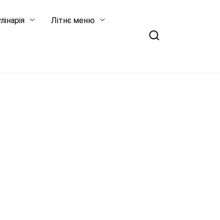
лінарія
Літнє меню