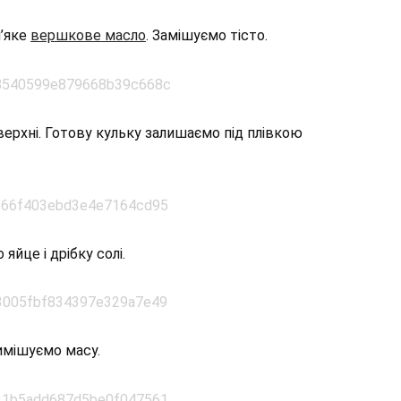
м’яке
вершкове масло
. Замішуємо тісто.
верхні. Готову кульку залишаємо під плівкою
яйце і дрібку солі.
имішуємо масу.