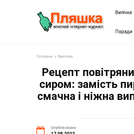
Перейти
до
Випічка
змісту
Поради
Головна
»
Випічка
Рецепт повітряни
сиром: замість пи
смачна і ніжна ви
Опубліковано
17.08.2023