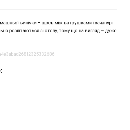
ашньої випічки – щось між ватрушками і хачапурі.
ьно розлітаються зі столу, тому що на вигляд – дуже
: