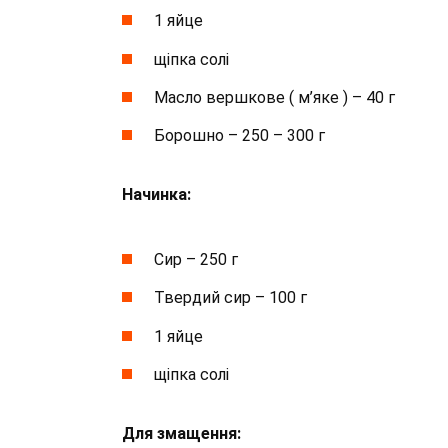
1 яйце
щіпка солі
Масло вершкове ( м’яке ) – 40 г
Борошно – 250 – 300 г
Начинка:
Сир – 250 г
Твердий сир – 100 г
1 яйце
щіпка солі
Для змащення: