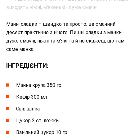
Манні оладки – швидко та просто, це смачний
десерт практично з нічого. Пишні оладки з манки
дуже смачні, ніжні та м’які та й не скажеш, що там
саме манка.
ІНГРЕДІЄНТИ:
Манна крупа 350 гр
Кефір 300 мл
Сіль щіпка
Цукор 2 ст. ложки
Ванільний цукор 10 гр