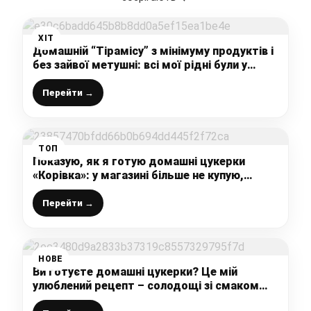
ХІТ
Домашній “Тірамісу” з мінімуму продуктів і
без зайвої метушні: всі мої рідні були у
захваті від цього десерту
Перейти →
ТОП
Показую, як я готую домашні цукерки
«Корівка»: у магазині більше не купую,
виходять м’якенькі та дуже смачні
Перейти →
НОВЕ
Ви готуєте домашні цукерки? Це мій
улюблений рецепт – солодощі зі смаком
“РАФАЕЛЛО”, таких у магазині не купиш