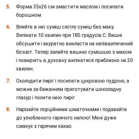
Форма 35х26 см змастити маслом і посипати
борошном.
Влийте в неї суміш світлу суміш без маку.
Випікати 10 хвилин при 180 градусів С. Вишні
обсушити і акуратно викласти на напіввипечений
бісквіт. Тепер залийте вишню сумішшю з маком
і поверніть в духовку випікатися приблизно на 20
хвилин.
Охолодити пиріг і посипати цукровою пудрою, а
можна за бажанням приготувати шоколадну
глазур і полити нею пиріг.
Нарізайте порційними шматочками і подавайте
до улюбленого гарячого напою! Мені дуже
смакує з гарячим какао.