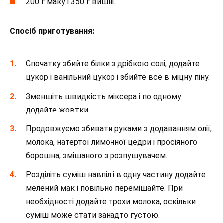
200 г маку і 350 г вишні.
Спосіб приготування:
Спочатку збийте білки з дрібкою солі, додайте
цукор і ванільний цукор і збийте все в міцну піну.
Зменшіть швидкість міксера і по одному
додайте жовтки.
Продовжуємо збивати руками з додаванням олії,
молока, натертої лимонної цедри і просіяного
борошна, змішаного з розпушувачем.
Розділіть суміш навпіл і в одну частину додайте
мелений мак і повільно перемішайте. При
необхідності додайте трохи молока, оскільки
суміш може стати занадто густою.