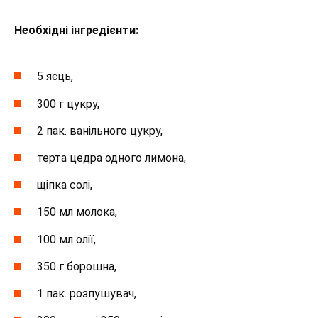
Необхідні інгредієнти:
5 яєць,
300 г цукру,
2 пак. ванільного цукру,
терта цедра одного лимона,
щіпка солі,
150 мл молока,
100 мл олії,
350 г борошна,
1 пак. розпушувач,