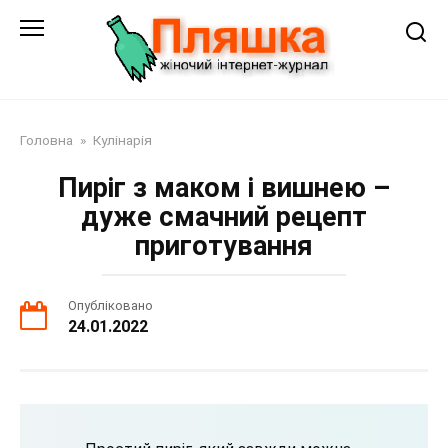
Перейти
до
змісту
Головна
»
Кулінарія
Пиріг з маком і вишнею –
дуже смачний рецепт
приготування
Опубліковано
24.01.2022