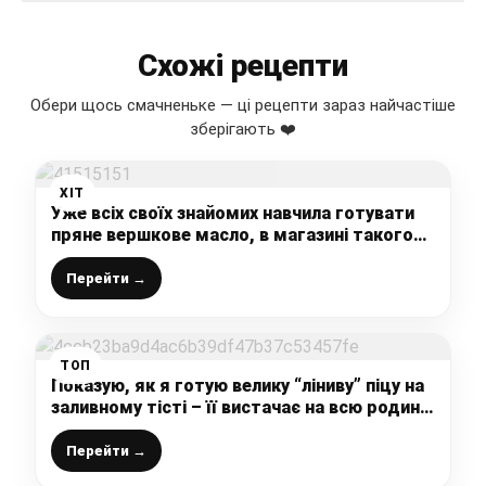
Схожі рецепти
Обери щось смачненьке — ці рецепти зараз найчастіше
зберігають ❤️
ХІТ
Уже всіх своїх знайомих навчила готувати
пряне вершкове масло, в магазині такого
не купиш – домашнє найсмачніше
Перейти →
ТОП
Показую, як я готую велику “ліниву” піцу на
заливному тісті – її вистачає на всю родину
– начинку завжди беру різну
Перейти →