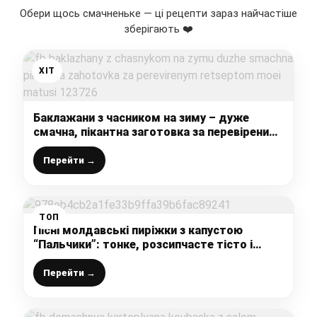
Обери щось смачненьке — ці рецепти зараз найчастіше
зберігають ❤️
ХІТ
Баклажани з часником на зиму – дуже
смачна, пікантна заготовка за перевіреним
рецептом моєї матусі
Перейти →
ТОП
Пісні молдавські пиріжки з капустою
“Пальчики”: тонке, розсипчасте тісто і
начинка з квашеною або свіжою капустою
Перейти →