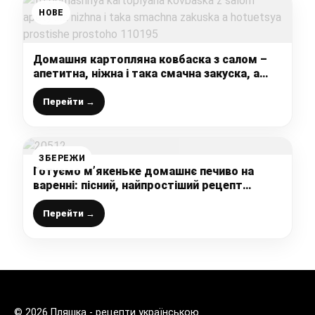
НОВЕ
Домашня картопляна ковбаска з салом –
апетитна, ніжна і така смачна закуска, а
готується простіше-простого
Перейти →
ЗБЕРЕЖИ
Готуємо м’якеньке домашнє печиво на
варенні: пісний, найпростіший рецепт
випічки до чаю, смачно і швидко
Перейти →
© 2026 Пляшка - рецепти українською