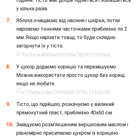
години. Тісто має добре піднятися і збільшитись
у кілька разів.
Яблука очищаємо від насіння і шкірки, потім
нарізаємо тонкими часточками приблизно по 2
мм. Якщо нарізати товщі, то буде складно
загорнути їх у тісто.
У цукор додаємо корицю та перемішуємо.
Можна використати просто цукор без кориці,
якщо не любите.
Тісто, що підійшло, розкачуємо у великий
прямокутний пласт, приблизно 40х60 см.
Змащуємо розм’якшеним вершковим маслом і
рівномірно присипаємо цукром із корицею.