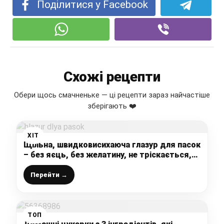
Поділитися у Facebook
Схожі рецепти
Обери щось смачненьке — ці рецепти зараз найчастіше
зберігають ❤️
ХІТ
Щільна, швидковисихаюча глазур для пасок
– без яєць, без желатину, не тріскається,
не кришиться при нарізці, і робиться на
раз-два
Перейти →
ТОП