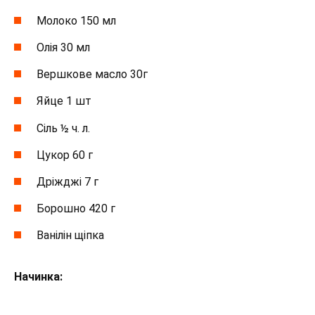
Молоко 150 мл
Олія 30 мл
Вершкове масло 30г
Яйце 1 шт
Сіль ½ ч. л.
Цукор 60 г
Дріжджі 7 г
Борошно 420 г
Ванілін щіпка
Начинка: