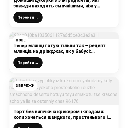
Домашні цукерки з 3 інгредієнтів, які
завжди виходять смачнішими, ніж у
магазині: простий рецепт для “лінивих”
ласунів
Перейти →
НОВЕ
Тепер млинці готую тільки так – рецепт
млинців на дріжджах, як у бабусі:
смачніших і ніжніших я ще не їла
Перейти →
ЗБЕРЕЖИ
Торт без випічки із крекером і ягодами:
коли хочеться швидкого, простенького і
дуже смачного десерту готую цю смакоту