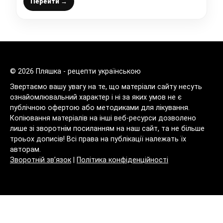
– це краще, що я їла за останній час
Перейти →
© 2026 Пляшка - рецепти українською
Звертаємо вашу увагу на те, що матеріали сайту несуть
ознайомлювальний характер і ні за яких умов не є
публічною офертою або методиками для лікування.
Копіювання матеріалів на інші веб-ресурси дозволено
лише зі зворотнім посиланням на наш сайт, та не більше
троьох дописів! Всі права на публікації належать їх
авторам.
Зворотній зв’язок
|
Політика конфіденційності