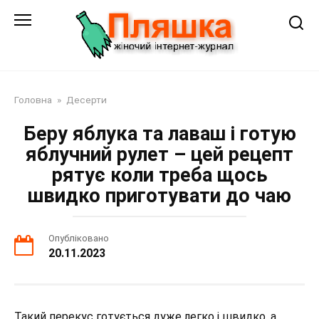
Перейти
до
змісту
Головна
»
Десерти
Беру яблука та лаваш і готую
яблучний рулет – цей рецепт
рятує коли треба щось
швидко приготувати до чаю
Опубліковано
20.11.2023
Такий перекус готується дуже легко і швидко, а