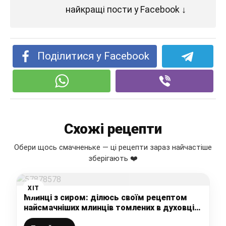
найкращі пости у Facebook ↓
Поділитися у Facebook
Схожі рецепти
Обери щось смачненьке — ці рецепти зараз найчастіше
зберігають ❤️
ХІТ
Млинці з сиром: ділюсь своїм рецептом
найсмачніших млинців томлених в духовці
(так просто і так смачно)