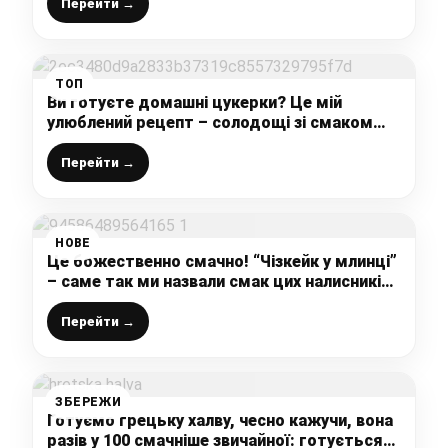
Перейти →
ТОП
Ви готуєте домашні цукерки? Це мій
улюблений рецепт – солодощі зі смаком
“РАФАЕЛЛО”, таких у магазині не купиш
Перейти →
НОВЕ
Це божественно смачно! “Чізкейк у млинці”
– саме так ми назвали смак цих налисників
із сиром
Перейти →
ЗБЕРЕЖИ
Готуємо грецьку халву, чесно кажучи, вона
разів у 100 смачніше звичайної: готується