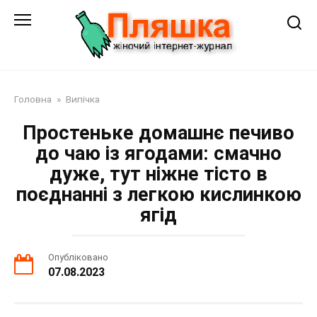
Перейти
до
змісту
Головна
»
Випічка
Простеньке домашнє печиво
до чаю із ягодами: смачно
дуже, тут ніжне тісто в
поєднанні з легкою кислинкою
ягід
Опубліковано
07.08.2023