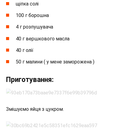
щіпка солі
100 г борошна
4 г розпушувача
40 г вершкового масла
40 г олії
50 г малини ( у мене заморожена )
Приготування:
Змішуємо яйця з цукром.