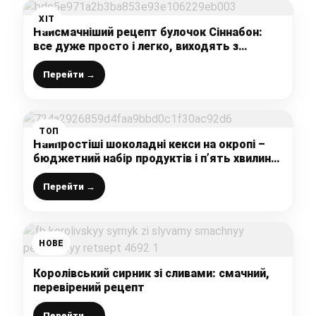
ХІТ
Найсмачніший рецепт булочок Сіннабон:
все дуже просто і легко, виходять з
першого разу
Перейти →
ТОП
Найпростіші шоколадні кекси на окропі –
бюджетний набір продуктів і п’ять хвилин
для змішування інгредієнтів (без вагів і
міксера)
Перейти →
НОВЕ
Королівський сирник зі сливами: смачний,
перевірений рецепт
Перейти →