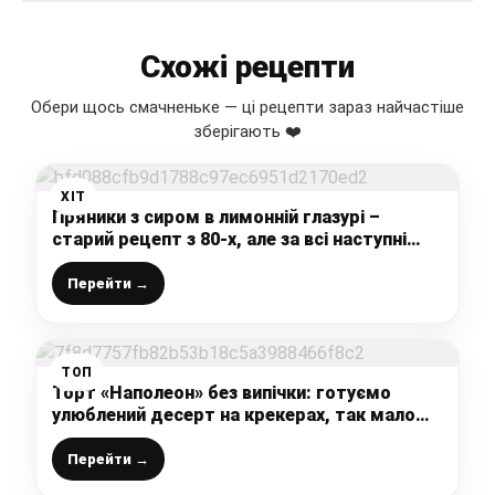
Схожі рецепти
Обери щось смачненьке — ці рецепти зараз найчастіше
зберігають ❤️
ХІТ
Пряники з сиром в лимонній глазурі –
старий рецепт з 80-х, але за всі наступні
роки, він не загубився серед мільйонної
кількості рецептів
Перейти →
ТОП
Торт «Наполеон» без випічки: готуємо
улюблений десерт на крекерах, так мало
хто робить, а даремно
Перейти →