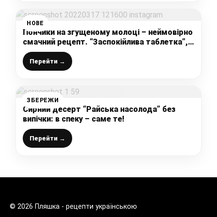
НОВЕ
Пончики на згущеному молоці – неймовірно
смачний рецепт. “Заспокійлива таблетка”,
яку з’їдають моментально!
Перейти →
ЗБЕРЕЖИ
Сирний десерт “Райська насолода” без
випічки: в спеку – саме те!
Перейти →
© 2026 Пляшка - рецепти українською