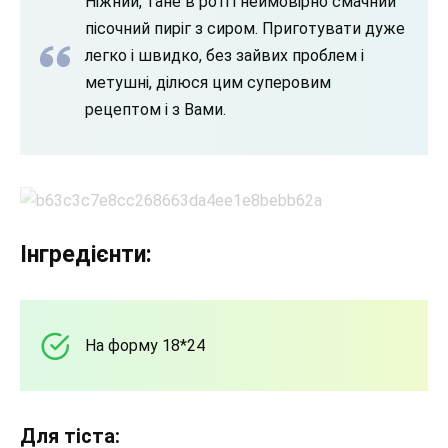
Ніжний, тане в роті і неймовірно смачний
пісочний пиріг з сиром. Приготувати дуже
легко і швидко, без зайвих проблем і
метушні, ділюся цим суперовим
рецептом і з Вами.
Інгредієнти:
На форму 18*24
Для тіста: