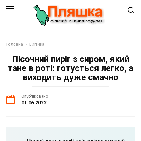
Перейти
до
змісту
Головна
»
Випічка
Пісочний пиріг з сиром, який
тане в роті: готується легко, а
виходить дуже смачно
Опубліковано
01.06.2022