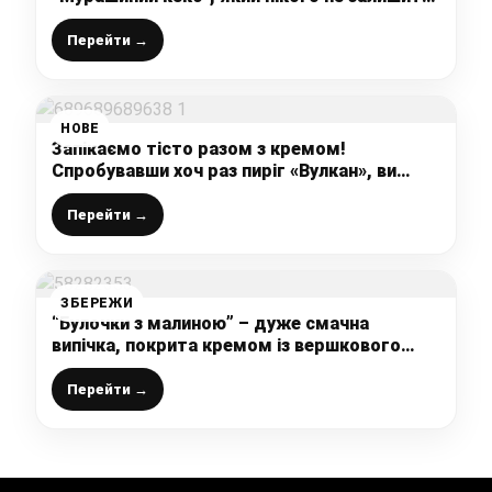
байдужим! Найсмачніший і найніжніший
пиріг до чаю!
Перейти →
НОВЕ
Запікаємо тісто разом з кремом!
Спробувавши хоч раз пиріг «Вулкан», ви
навіки залишитеся його відданим
шанувальником
Перейти →
ЗБЕРЕЖИ
“Булочки з малиною” – дуже смачна
випічка, покрита кремом із вершкового
сиру, що просочує булочки, роблячи їх ще
смачнішими, ніжнішими та ароматнішими
Перейти →