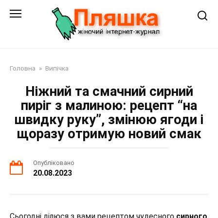
Перейти
до
змісту
Головна
»
Випічка
Ніжний та смачний сирний
пиріг з малиною: рецепт “на
швидку руку”, змінюю ягоди і
щоразу отримую новий смак
Опубліковано
20.08.2023
Сьогодні ділюся з вами рецептом чудесного
сирного