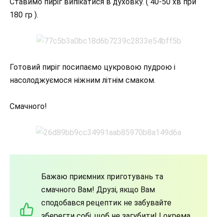
Ставимо пиріг випікатися в духовку. ( 40-50 хв при
180 гр ).
Готовий пиріг посипаємо цукровою пудрою і
насолоджуємося ніжним літнім смаком.
Смачного!
Бажаю приємних приготувань та
смачного Вам! Друзі, якщо Вам
сподобався рецептик не забувайте
зберегти собі, щоб не загубити! І окрема