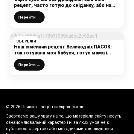
рецепт, часто готую до сніданку, або на
перекус
Перейти →
ЗБЕРЕЖИ
Наш сімейний рецепт Великодніх ПАСОК:
так готувала моя бабуся, готує мама і
тепер так готую я, ділюся рецептом з вами
Перейти →
© 2026 Пляшка - рецепти українською
Звертаємо вашу увагу на те, що матеріали сайту несуть
ознайомлювальний характер і ні за яких умов не є
публічною офертою або методиками для лікування.