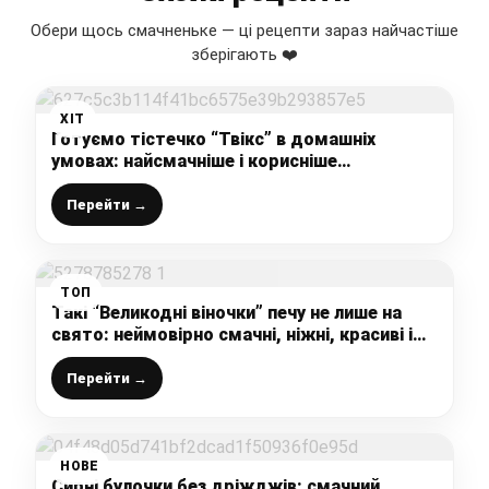
Обери щось смачненьке — ці рецепти зараз найчастіше
зберігають ❤️
ХІТ
Готуємо тістечко “Твікс” в домашніх
умовах: найсмачніше і корисніше
магазинної версії, а все дуже просто і легко
приготувати
Перейти →
ТОП
Такі “Великодні віночки” печу не лише на
свято: неймовірно смачні, ніжні, красиві і
легкі в приготуванні
Перейти →
НОВЕ
Сирні булочки без дріжджів: смачний