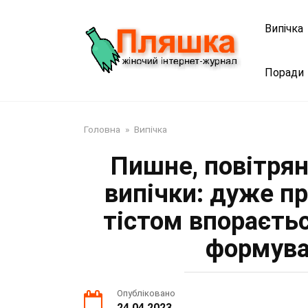
Перейти
до
Випічка
змісту
Поради
Головна
»
Випічка
Пишне, повітрян
випічки: дуже п
тістом впораєть
формува
Опубліковано
24.04.2023