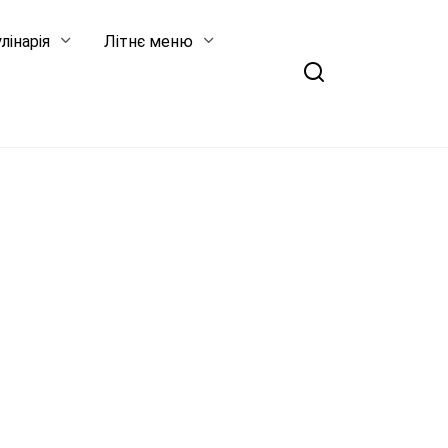
лінарія
Літнє меню