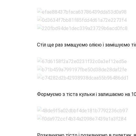
Стіл ще раз змащуємо олією і замішуємо тіс
Формуємо з тіста кульки і залишаємо на 1
Розкачуємо тісто і розкачуємо в рулетик, 