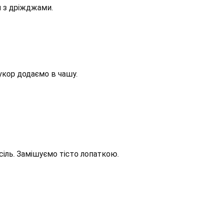
ш з дріжджами.
укор додаємо в чашу.
іль. Замішуємо тісто лопаткою.