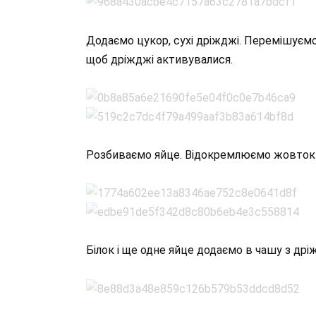
Додаємо цукор, сухі дріжджі. Перемішуємо
щоб дріжджі активувалися.
Розбиваємо яйце. Відокремлюємо жовток 
Білок і ще одне яйце додаємо в чашу з др