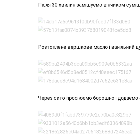
Після 30 хвилин замішуємо вінчиком сумі
Розтоплене вершкове масло і ванільний ц
Через сито просіюємо борошно і додаємо с