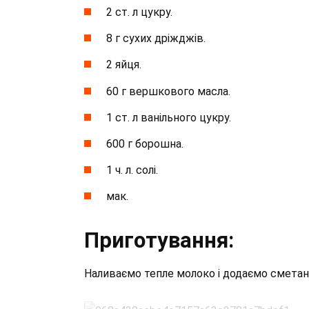
2 ст. л цукру.
8 г сухих дріжджів.
2 яйця.
60 г вершкового масла.
1 ст. л ванільного цукру.
600 г борошна.
1 ч. л. солі.
мак.
Приготування:
Наливаємо тепле молоко і додаємо сметан