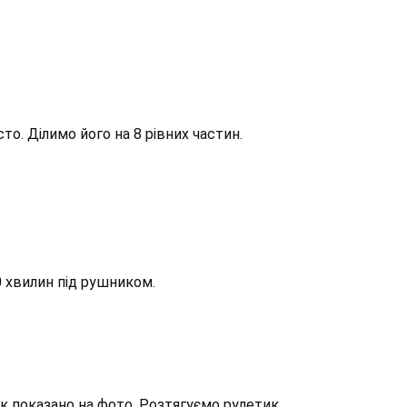
то. Ділимо його на 8 рівних частин.
0 хвилин під рушником.
як показано на фото. Розтягуємо рулетик.