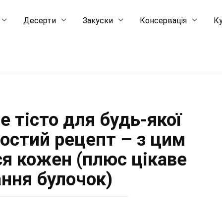
Десерти
Закуски
Консервація
Ку
е тісто для будь-якої
ростий рецепт – з цим
ся кожен (плюс цікаве
ння булочок)