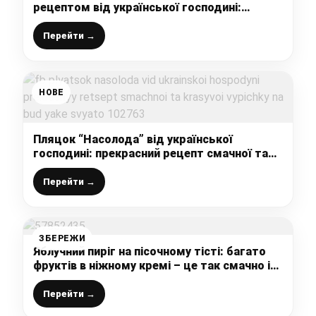
рецептом від української господині:
неймовірно смачні і красиві
Перейти →
НОВЕ
Пляцок “Насолода” від української
господині: прекрасний рецепт смачної та
красивої випічки на будь-яке свято
Перейти →
ЗБЕРЕЖИ
Яблучний пиріг на пісочному тісті: багато
фруктів в ніжному кремі – це так смачно і
соковито, що “рука сама тянеться” за ще
одним шматочком
Перейти →