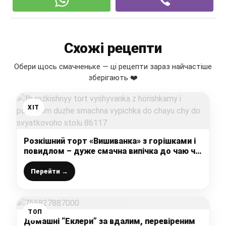
Схожі рецепти
Обери щось смачненьке — ці рецепти зараз найчастіше
зберігають ❤️
ХІТ
Розкішний торт «Вишиванка» з горішками і
повидлом – дуже смачна випічка до чаю чи
до святкового столу
Перейти →
ТОП
Домашні “Еклери” за вдалим, перевіреним