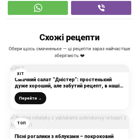
Схожі рецепти
Обери щось смачненьке — ці рецепти зараз найчастіше
зберігають ❤️
ХІТ
Смачний салат “Дністер”: простенький
дуже хороший, але забутий рецепт, в нашій
сім’ї він один з улюблених
Перейти →
ТОП
Пісні рогалики з яблуками – покроковий