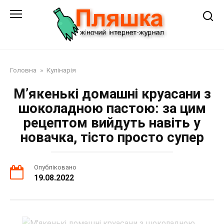
Перейти
до
змісту
Головна
»
Кулінарія
М’якенькі домашні круасани з
шоколадною пастою: за цим
рецептом вийдуть навіть у
новачка, тісто просто супер
Опубліковано
19.08.2022