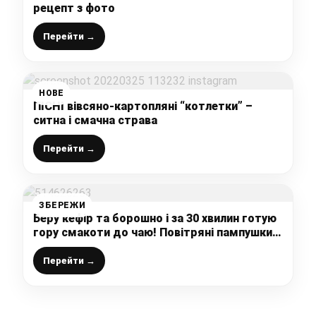
рецепт з фото
Перейти →
НОВЕ
ПІСНІ вівсяно-картопляні “котлетки” –
ситна і смачна страва
Перейти →
ЗБЕРЕЖИ
Беру кефір та борошно і за 30 хвилин готую
гору смакоти до чаю! Повітряні пампушки
на раз-два!
Перейти →