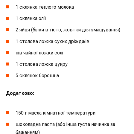
1 склянка теплого молока
1 склянка олії
2 яйця (білки в тісто, жовтки для змащування)
1 столова ложка сухих дріжджів
пів чайної ложки солі
1 столова ложка цукру
5 склянок борошна
Додатково:
150 г масла кімнатної температури
шоколадна паста (або інша густа начинка за
бажанням)