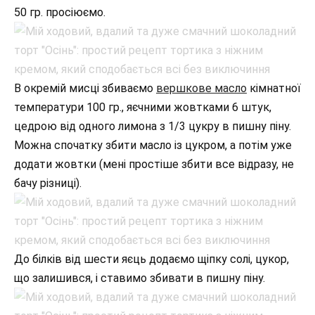
50 гр. просіюємо.
В окремій мисці збиваємо
вершкове масло
кімнатної
температури 100 гр., яєчними жовтками 6 штук,
цедрою від одного лимона з 1/3 цукру в пишну піну.
Можна спочатку збити масло із цукром, а потім уже
додати жовтки (мені простіше збити все відразу, не
бачу різниці).
До білків від шести яєць додаємо щіпку солі, цукор,
що залишився, і ставимо збивати в пишну піну.