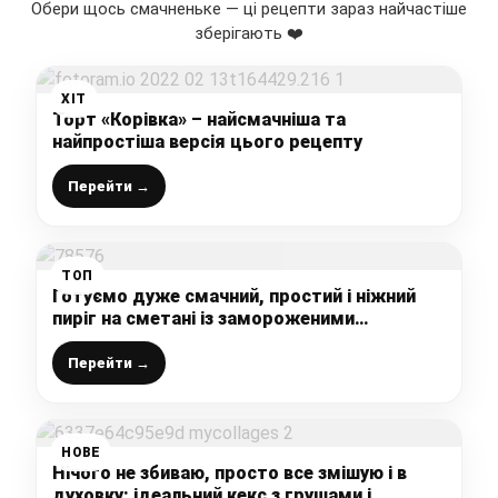
Обери щось смачненьке — ці рецепти зараз найчастіше
зберігають ❤️
ХІТ
Торт «Корівка» – найсмачніша та
найпростіша версія цього рецепту
Перейти →
ТОП
Готуємо дуже смачний, простий і ніжний
пиріг на сметані із замороженими
ягідками: виходить так смачно, що рідних
“за вуха не відтягнеш”
Перейти →
НОВЕ
Нічого не збиваю, просто все змішую і в
духовку: ідеальний кекс з грушами і