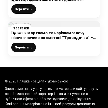
горіхами, пишний, вологий та дуже смачний
Перейти →
ЗБЕРЕЖИ
Просто згортаємо та нарізаємо: печу
пісочне печиво на сметані “Трояндочки” –
м’яке, смачне, начинку щоразу можна
брати іншу
Перейти →
© 2026 Пляшка - рецепти українською
Звертаємо вашу увагу на те, що матеріали сайту несуть
ознайомлювальний характер і ні за яких умов не є
публічною офертою або методиками для лікування.
Копіювання матеріалів на інші веб-ресурси дозволено