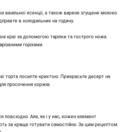
и ванільної есенції, а також варене згущене молоко.
правте в холодильник на годину.
вні краї за допомогою тарілки та гострого ножа.
нарізаними горіхами.
раї торта посипте крихтою. Прикрасьте десерт на
 для просочення коржів.
я повсюдно. Але, як і у нас, кожен елемент
ють за краще готувати самостійно. За цим рецептом