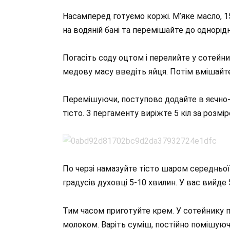
Насамперед готуємо коржі. М’яке масло, 15
на водяній бані та перемішайте до однорід
Погасіть соду оцтом і перелийте у сотейни
медову масу введіть яйця. Потім вмішайте
Перемішуючи, поступово додайте в яєчно-
тісто. З пергаменту виріжте 5 кіл за розмі
По черзі намазуйте тісто шаром середньої 
градусів духовці 5-10 хвилин. У вас вийде 
Тим часом приготуйте крем. У сотейнику п
молоком. Варіть суміш, постійно помішуючи