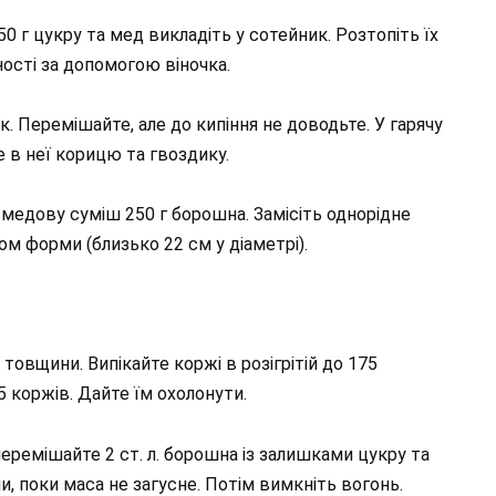
0 г цукру та мед викладіть у сотейник. Розтопіть їх
ності за допомогою віночка.
к. Перемішайте, але до кипіння не доводьте. У гарячу
 в неї корицю та гвоздику.
медову суміш 250 г борошна. Замісіть однорідне
ром форми (близько 22 см у діаметрі).
товщини. Випікайте коржі в розігрітій до 175
5 коржів. Дайте їм охолонути.
еремішайте 2 ст. л. борошна із залишками цукру та
, поки маса не загусне. Потім вимкніть вогонь.