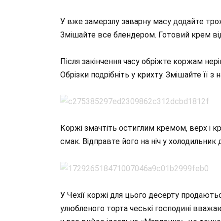
У вже замерзлу заварну масу додайте трох
Змішайте все блендером. Готовий крем від
Після закінчення часу обріжте коржам нері
Обрізки подрібніть у крихту. Змішайте її з 
Коржі змачтіть остиглим кремом, верх і к
смак. Відправте його на ніч у холодильник
У Чехії коржі для цього десерту продаютьс
улюбленого торта чеські господині вважа