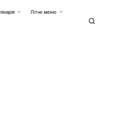
лінарія
Літнє меню