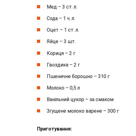
Мед – 3 ст. л.
Сода – 1 ч. л.
Оцет – 1 ст. л.
Яйце – 3 шт.
Кориця – 2 г
Гвоздика – 2 г
Пшеничне борошно – 310 г
Молоко – 0,5 л
Ванільний цукор – за смаком
Згущене молоко варене – 300 г
Приготування: