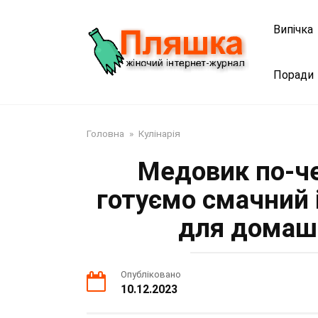
Перейти
до
Випічка
змісту
Поради
Головна
»
Кулінарія
Медовик по-че
готуємо смачний 
для домаш
Опубліковано
10.12.2023