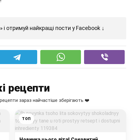
!
 і отримуй найкращі пости у Facebook ↓
і рецепти
рецепти зараз найчастіше зберігають ❤️
ТОП
Новинка цього літа! Соковитий