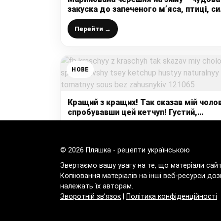
закуска до запеченого м’яса, птиці, си
та вина, дуже люблю такі поєднання
Перейти →
НОВЕ
Кращий з кращих! Так сказав мій чолов
спробувавши цей кетчуп! Густий,
натуральний томатний соус БЕЗ
загусників!
Перейти →
© 2026 Пляшка - рецепти українською
Звертаємо вашу увагу на те, що матеріали сай
Копіювання матеріалів на інші веб-ресурси доз
належать їх авторам.
Зворотній зв’язок
|
Політика конфіденційності