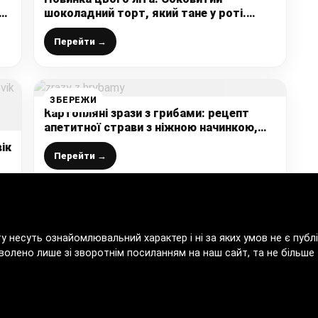
ру
шоколадний торт, який тане у роті.
Простий рецепт і доступні інгредієнти!
Перейти →
ЗБЕРЕЖИ
Картопляні зрази з грибами: рецепт
апетитної страви з ніжною начинкою,
моя сім’я їх обожнює
ік
Перейти →
ту несуть ознайомлювальний характер і ні за яких умов не є пу
волено лише зі зворотнім посиланням на наш сайт, та не більше т