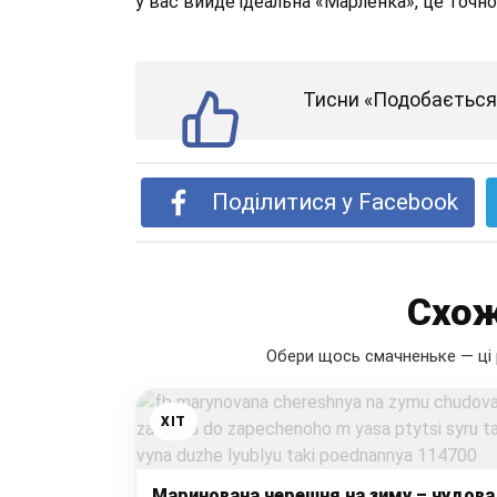
у вас вийде ідеальна «Марленка», це точно
Тисни «Подобається»
Поділитися у Facebook
Схож
Обери щось смачненьке — ці 
ХІТ
Маринована черешня на зиму – чудова