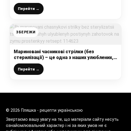
побільше
Перейти →
ЗБЕРЕЖИ
Мариновані часникові стрілки (без
стерилізації) – це одна з наших улюблених,
постійних заготовок на зиму (простенький
рецепт)
Перейти →
© 2026 Пляшка - рецепти українською
Звертаємо вашу увагу на те, що матеріали сайту несуть
ознайомлювальний характер і ні за яких умов не є