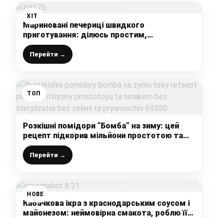
ХІТ
Мариновані печериці швидкого
приготування: ділюсь простим,
перевіреним рецептом смачних
маринованих грибочків
Перейти →
ТОП
Розкішні помідори “Бомба” на зиму: цей
рецепт підкорив мільйони простотою та
смаком, без стерилізації, без зелені та
прянощів
Перейти →
НОВЕ
Кабачкова ікра з краснодарським соусом і
майонезом: неймовірна смакота, роблю її