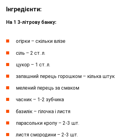
Інгредієнти:
На 1 3-літрову банку:
огірки – скільки влізе
сіль – 2 ст. л.
цукор – 1 ст. л.
запашний перець горошком – кілька штук
мелений перець за смаком
часник – 1-2 зубчика
базилік – гілочка і листя
парасольки кропу – 2-3 шт.
листя смородини – 2-3 шт.