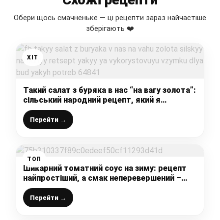
Обери щось смачненьке — ці рецепти зараз найчастіше
зберігають ❤️
ХІТ
Такий салат з буряка в нас “на вагу золота”:
сільський народний рецепт, який я
використовую взимку для будь-яких
потреб
Перейти →
ТОП
Шикарний томатний соус на зиму: рецепт
найпростіший, а смак неперевершений –
підходить до будь-якої страви
Перейти →