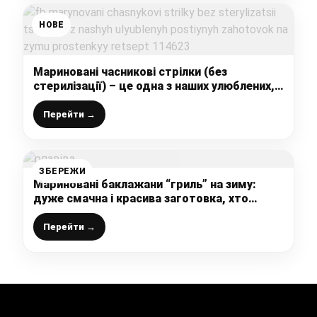
НОВЕ
Мариновані часникові стрілки (без
стерилізації) – це одна з наших улюблених,
постійних заготовок на зиму (простенький
рецепт)
Перейти →
ЗБЕРЕЖИ
Мариновані баклажани “гриль” на зиму:
дуже смачна і красива заготовка, хто
пробував, не вірять, що так легко і просто
готується
Перейти →