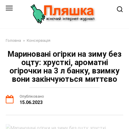
Перейти
до
змісту
Головна
»
Консервація
Мариновані огірки на зиму без
оцту: хрусткі, ароматні
огірочки на 3 л банку, взимку
вони закінчуються миттєво
Опубліковано
15.06.2023