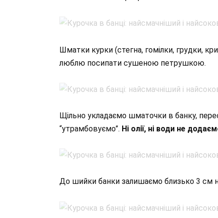
Шматки курки (стегна, гомілки, грудки, кр
люблю посипати сушеною петрушкою.
Щільно укладаємо шматочки в банку, пере
“утрамбовуємо”.
Ні олії, ні води не додаєм
До шийки банки залишаємо близько 3 см не