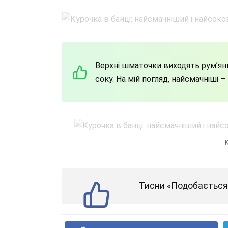
Верхні шматочки виходять рум’яни
соку. На мій погляд, найсмачніші – н
К
Тисни «Подобається»