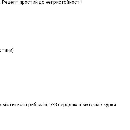
о. Рецепт простий до непристойності!
астини)
ть міститься приблизно 7-8 середніх шматочків курки