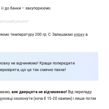
її до банки – закупорюємо.
ляємо температуру 200 гр. С. Залишаємо
курку
в
ховку не відчиняємо! Краще попередити
еревірити, що це так смачно пахне!
чаємо,
але дверцята не відчиняємо!
Від перепаду
ховці охолонути (хоча б 15-20 хвилин) і лише потім