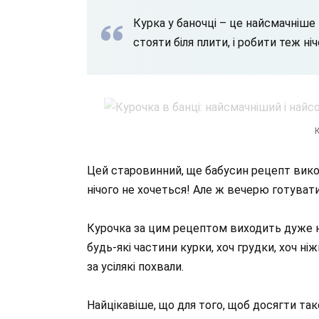
Курка у баночці – це найсмачніше
стояти біля плити, і робити теж ні
К
Цей старовинний, ще бабусин рецепт викор
нічого не хочеться! Але ж вечерю готуват
Курочка за цим рецептом виходить дуже н
будь-які частини курки, хоч грудки, хоч ні
за усілякі похвали.
Найцікавіше, що для того, щоб досягти та