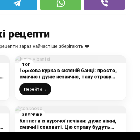
і рецепти
рецепти зараз найчастіше зберігають ❤️
ТОП
Горіхова курка в скляній банці: просто,
у
смачно і дуже незвично, таку страву
подаю на будь-який стіл
Перейти →
ЗБЕРЕЖИ
Котлети із курячої печінки: дуже ніжні,
смачні і соковиті. Цю страву будуть
їсти навіть ті, хто не любить печінку
Перейти →