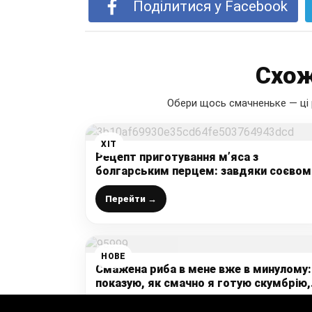
Поділитися у Facebook
Схож
Обери щось смачненьке — ці 
ХІТ
Рецепт приготування м’яса з
болгарським перцем: завдяки соєвом
соусу виходить дуже ніжним, м’яким і
смачним
Перейти →
НОВЕ
Смажена риба в мене вже в минулому:
показую, як смачно я готую скумбрію,
яка тане в роті навіть разом із
кісточками
Перейти →