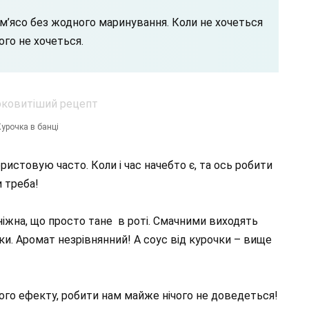
 м’ясо без жодного маринування. Коли не хочеться
чого не хочеться.
урочка в банці
истовую часто. Коли і час начебто є, та ось робити
и треба!
іжна, що просто тане в роті. Смачними виходять
жки. Аромат незрівнянний! А соус від курочки – вище
кого ефекту, робити нам майже нічого не доведеться!