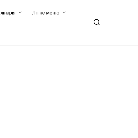
лінарія
Літнє меню