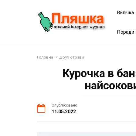
Перейти
до
Випічка
змісту
Поради
Головна
»
Другі страви
Курочка в бан
найсоков
Опубліковано
11.05.2022