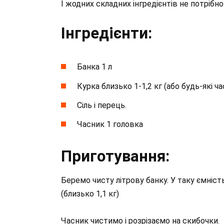
І жодних складних інгредієнтів не потрібн
Інгредієнти:
Банка 1 л
Курка близько 1-1,2 кг (або будь-які ч
Сіль і перець.
Часник 1 головка
Приготування:
Беремо чисту літрову банку. У таку ємніс
(близько 1,1 кг)
Часник чистимо і розрізаємо на скибочки.