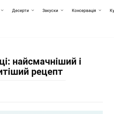
Десерти
Закуски
Консервація
Ку
ці: найсмачніший і
итіший рецепт