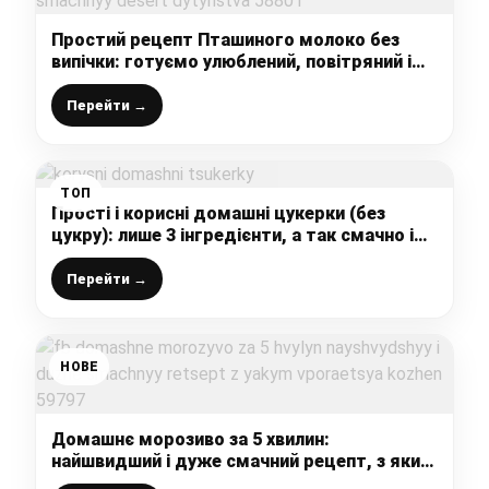
Простий рецепт Пташиного молоко без
випічки: готуємо улюблений, повітряний і
дуже смачний десерт дитинства
Перейти →
ТОП
Прості і корисні домашні цукерки (без
цукру): лише 3 інгредієнти, а так смачно і
натурально, сподобаються і діткам і
дорослим
Перейти →
НОВЕ
Домашнє морозиво за 5 хвилин:
найшвидший і дуже смачний рецепт, з яким
впорається кожен