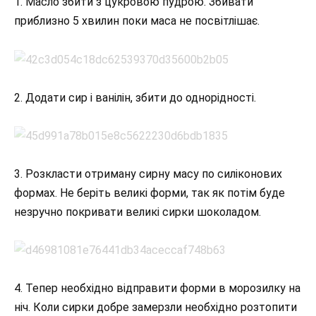
1. Масло збити з цукровою пудрою. Збивати
приблизно 5 хвилин поки маса не посвітлішає.
2. Додати сир і ванілін, збити до однорідності.
3. Розкласти отриману сирну масу по силіконових
формах. Не беріть великі форми, так як потім буде
незручно покривати великі сирки шоколадом.
4. Тепер необхідно відправити форми в морозилку на
ніч. Коли сирки добре замерзли необхідно розтопити