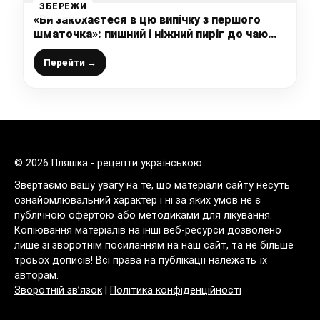
ЗБЕРЕЖИ
«Ви закохаєтеся в цю випічку з першого
шматочка»: пишний і ніжний пиріг до чаю
«12 ложок» – швидко і смачно (простий
рецепт, доступний кожному)
Перейти →
© 2026 Пляшка - рецепти українською
Звертаємо вашу увагу на те, що матеріали сайту несуть
ознайомлювальний характер і ні за яких умов не є
публічною офертою або методиками для лікування.
Копіювання матеріалів на інші веб-ресурси дозволено
лише зі зворотнім посиланням на наш сайт, та не більше
троьох дописів! Всі права на публікації належать їх
авторам.
Зворотній зв’язок
|
Політика конфіденційності