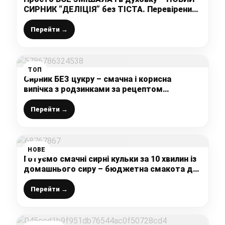
СИРНИК “ДЕЛІЦІЯ” без ТІСТА. Перевірений
рецепт від української господині
Перейти →
ТОП
Сирник БЕЗ цукру – смачна і корисна
випічка з родзинками за рецептом
української господині
Перейти →
НОВЕ
Готуємо смачні сирні кульки за 10 хвилин із
домашнього сиру – бюджетна смакота до
чаю, яку обожнюють всі
Перейти →