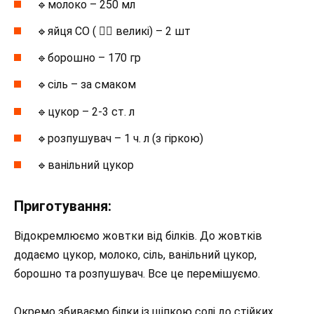
🔹молоко – 250 мл
🔹яйця СО ( 👉🏻 великі) – 2 шт
🔹борошно – 170 гр
🔹сіль – за смаком
🔹цукор – 2-3 ст. л
🔹розпушувач – 1 ч. л (з гіркою)
🔹ванільний цукор
Приготування:
Відокремлюємо жовтки від білків. До жовтків
додаємо цукор, молоко, сіль, ванільний цукор,
борошно та розпушувач. Все це перемішуємо.
Окремо збиваємо білки із щіпкою солі до стійких