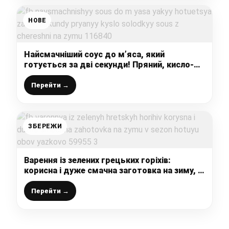
НОВЕ
Найсмачніший соус до м’яса, який
готується за дві секунди! Пряний, кисло-
солодкий соус з черешні на зиму
Перейти →
ЗБЕРЕЖИ
Варення із зелених грецьких горіхів:
корисна і дуже смачна заготовка на зиму, в
сезон готую обов’язково
Перейти →