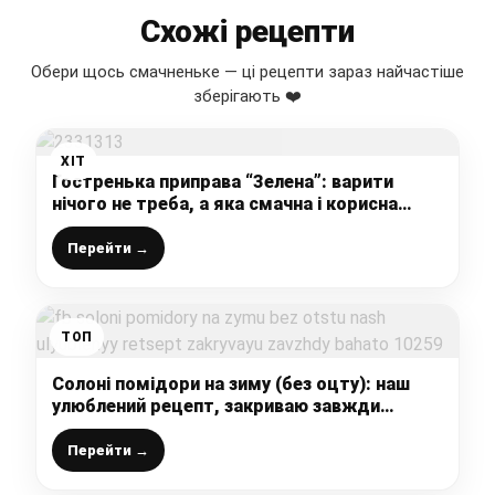
Схожі рецепти
Обери щось смачненьке — ці рецепти зараз найчастіше
зберігають ❤️
ХІТ
Гостренька приправа “Зелена”: варити
нічого не треба, а яка смачна і корисна
виходить, рецепт зі старого журналу
Перейти →
ТОП
Солоні помідори на зиму (без оцту): наш
улюблений рецепт, закриваю завжди
багато
Перейти →