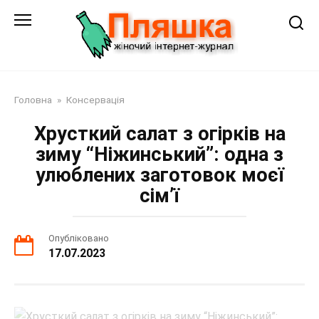
Перейти
до
змісту
Головна
»
Консервація
Хрусткий салат з огірків на
зиму “Ніжинський”: одна з
улюблених заготовок моєї
сім’ї
Опубліковано
17.07.2023