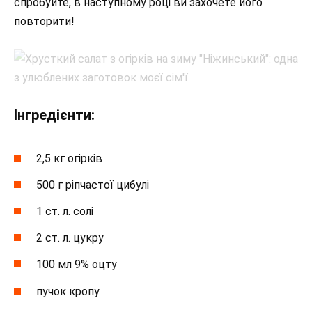
спробуйте, в наступному році ви захочете його
повторити!
Інгредієнти:
2,5 кг огірків
500 г ріпчастої цибулі
1 ст. л. солі
2 ст. л. цукру
100 мл 9% оцту
пучок кропу