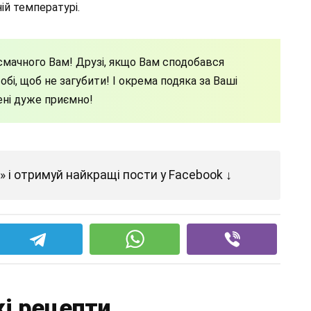
ій температурі.
мачного Вам! Друзі, якщо Вам сподобався
бі, щоб не загубити! І окрема подяка за Ваші
ені дуже приємно!
 і отримуй найкращі пости у Facebook ↓
і рецепти