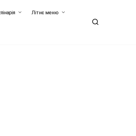
лінарія
Літнє меню