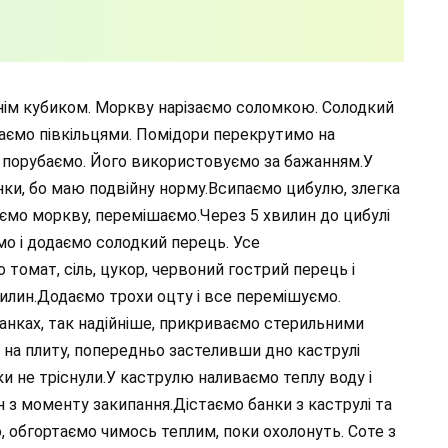
нім кубиком. Моркву нарізаємо соломкою. Солодкий
аємо півкільцями. Помідори перекрутимо на
о порубаємо. Його використовуємо за бажанням.У
нки, бо маю подвійну норму.Всипаємо цибулю, злегка
ємо моркву, перемішаємо.Через 5 хвилин до цибулі
о і додаємо солодкий перець. Усе
томат, сіль, цукор, червоний гострий перець і
лин.Додаємо трохи оцту і все перемішуємо.
анках, так надійніше, прикриваємо стерильними
на плиту, попередньо застеливши дно каструлі
 не тріснули.У каструлю наливаємо теплу воду і
н з моменту закипання.Дістаємо банки з каструлі та
, обгортаємо чимось теплим, поки охолонуть. Соте з