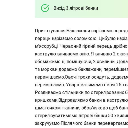
Вихід 3 літрові банки
Приготування:Баклажани нарізаємо серед
перець нарізаємо соломкою. Цибулю наріз
м’ясорубці. Червоний гіркий перець дрібн
каструлю вливаємо олію. Я вливаю 2 скля
обсмажимо її, помішуючи, 2 хвилини. Дода
та моркви додаємо баклажани, перемішаєм
перемішаємо.Овочі трохи осядуть, додаємо 
перемішаємо. Уварюватимемо овочі 25 хви
Розливаємо стільники по стерилізованих б
кришками.Відправляємо банки в каструлю 
шматочком тканини, обов’язково щоб банки
стерилізуватимемо літрові банки 50 хвили
закручуємо.Після чого банки перевертаємо