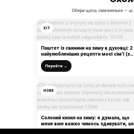
Обери щось смачненьке — ці 
ХІТ
Паштет із свинини на зиму в духовці: 2
найулюбленіших рецепти моєї сім’ї (з
м’яса, голови, сала, та інших
субпродуктів)
Перейти →
НОВЕ
Солоний кизил на зиму: я думала, що
мене вже важко чимось здивувати, ал
ні! Неймовірно смачна і незвичайна