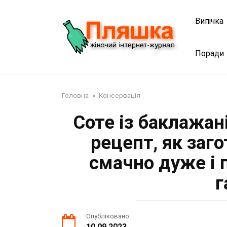
Перейти
до
Випічка
змісту
Поради
Головна
»
Консервація
Соте із баклажан
рецепт, як заг
смачно дуже і 
г
Опубліковано
10.09.2023