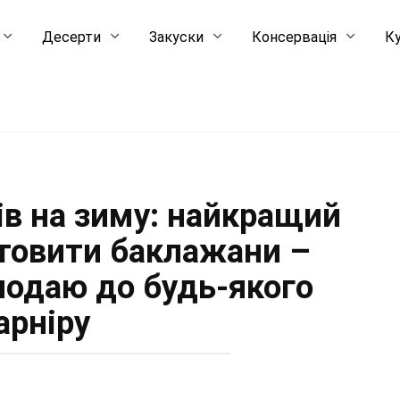
Десерти
Закуски
Консервація
Ку
ів на зиму: найкращий
отовити баклажани –
подаю до будь-якого
арніру