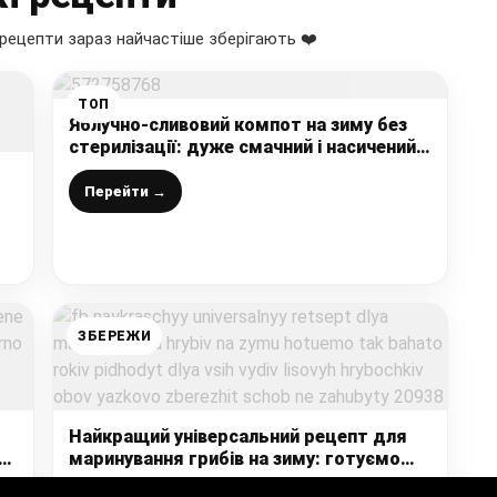
рецепти зараз найчастіше зберігають ❤️
ТОП
Яблучно-сливовий компот на зиму без
стерилізації: дуже смачний і насичений,
асорті закрутила, всієї сім’ї догодила
Перейти →
ЗБЕРЕЖИ
Найкращий універсальний рецепт для
е
маринування грибів на зиму: готуємо
так багато років, підходить для всіх