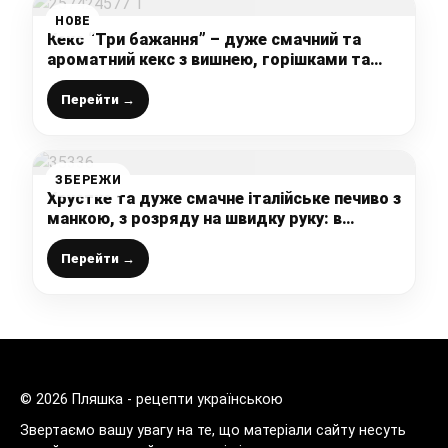
НОВЕ
Кекс “Три бажання” – дуже смачний та
ароматний кекс з вишнею, горішками та
какао (рецепт від української господині)
Перейти →
ЗБЕРЕЖИ
Хрустке та дуже смачне італійське печиво з
манкою, з розряду на швидку руку: в
магазині не купую, печу сама
Перейти →
© 2026 Пляшка - рецепти українською
Звертаємо вашу увагу на те, що матеріали сайту несуть