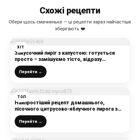
Схожі рецепти
Обери щось смачненьке — ці рецепти зараз найчастіше
зберігають ❤️
ХІТ
Закусочний пиріг з капустою: готується
просто – замішуємо тісто, відразу
розкачуємо і кладемо начинку (мабуть, це
найлегший рецепт)
Перейти →
ТОП
Найпростіший рецепт домашнього,
пісочного цитрусово-яблучного пирога з
горіхами: готую дуже часто, і завжди
вдалий, смачний і неймовірно ароматний
Перейти →