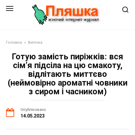
Перейти
до
змісту
Головна
»
Випічка
Готую замість пиріжків: вся
сім’я підсіла на цю смакоту,
відлітають миттєво
(неймовірно ароматні човники
з сиром і часником)
Опубліковано
14.05.2023