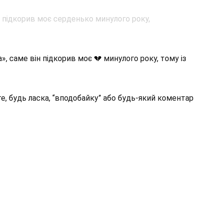
, саме він підкорив моє 💔 минулого року, тому із
те, будь ласка, “вподобайку” або будь-який коментар