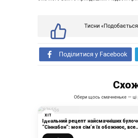
Тисни «Подобається»
Поділитися у Facebook
Схож
Обери щось смачненьке — ці 
ХІТ
Ідеальний рецепт найсмачніших булоч
“Сіннабон”: моя сім’я їх обожнює, все
дуже просто і легко, виходять з