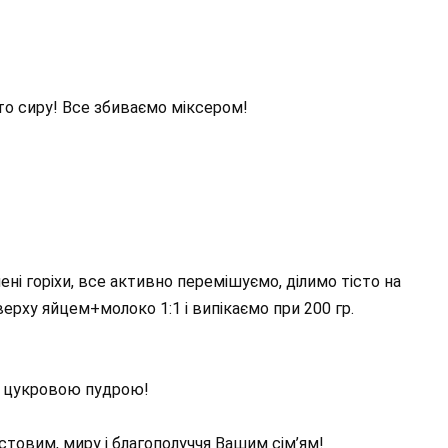
то сиру! Все збиваємо міксером!
ні горіхи, все активно перемішуємо, ділимо тісто на
рху яйцем+молоко 1:1 і випікаємо при 200 гр.
и цукровою пудрою!
товим, миру і благополуччя Вашим сім’ям!