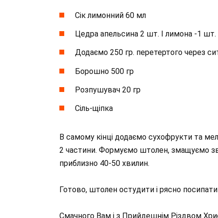
Сік лимонний 60 мл
Цедра апельсина 2 шт. І лимона -1 шт.
Додаємо 250 гр. перетертого через си
Борошно 500 гр
Розпушувач 20 гр
Сіль-щіпка
В самому кінці додаємо сухофрукти та меле
2 частини. Формуємо штолен, змащуємо зве
приблизно 40-50 хвилин.
Готово, штолен остудити і рясно посипат
Смачного Вам і з Прийдешнім Різдвом Хрис