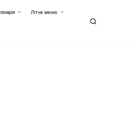
лінарія
Літнє меню