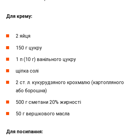
Для крему:
2 яйця
150 г цукру
1 п (10 г) ванільного цукру
щіпка солі
2 ст. л. кукурудзяного крохмалю (картопляного
або борошна)
500 г сметани 20% жирності
50 г вершкового масла
Для посипання: