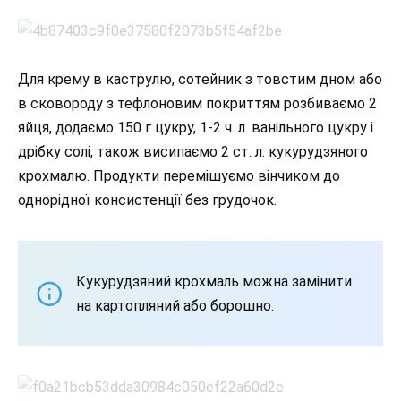
Для крему в каструлю, сотейник з товстим дном або
в сковороду з тефлоновим покриттям розбиваємо 2
яйця, додаємо 150 г цукру, 1-2 ч. л. ванільного цукру і
дрібку солі, також висипаємо 2 ст. л. кукурудзяного
крохмалю. Продукти перемішуємо вінчиком до
однорідної консистенції без грудочок.
Кукурудзяний крохмаль можна замінити
на картопляний або борошно.