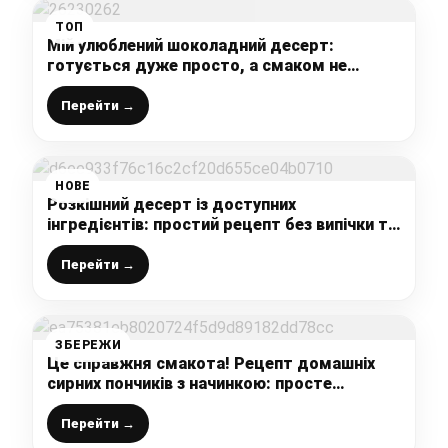
ТОП
Мій улюблений шоколадний десерт:
готується дуже просто, а смаком не
поступається дорогому десерту з
кондитерської
Перейти →
НОВЕ
Розкішний десерт із доступних
інгредієнтів: простий рецепт без випічки та
метушні
Перейти →
ЗБЕРЕЖИ
Це справжня смакота! Рецепт домашніх
сирних пончиків з начинкою: просте
приготування, а виходять божественно
ніжними і смачними
Перейти →