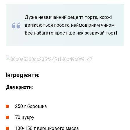
Дуже незвичайний рецепт торта, коржі
випікаються просто неймовірним чином.
Все набагато простіше ніж зазвичай торт!
Інгредієнти:
Для крихти:
250 г борошна
70 цукру
130-150 г вершкового масла