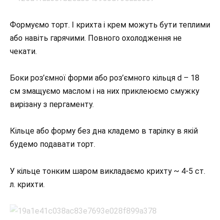
Формуємо торт. І крихта і крем можуть бути теплими
або навіть гарячими. Повного охолодження не
чекати.
Боки роз’ємної форми або роз’ємного кільця d – 18
см змащуємо маслом і на них приклеюємо смужку
вирізану з пергаменту.
Кільце або форму без дна кладемо в тарілку в якій
будемо подавати торт.
У кільце тонким шаром викладаємо крихту ~ 4-5 ст.
л. крихти.