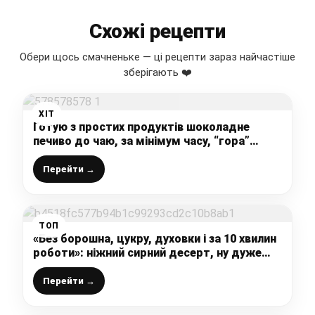
Схожі рецепти
Обери щось смачненьке — ці рецепти зараз найчастіше
зберігають ❤️
ХІТ
Готую з простих продуктів шоколадне
печиво до чаю, за мінімум часу, “гора”
смакоти на столі: швидко, просто і дуже
смачно (без яєць)
Перейти →
ТОП
«Без борошна, цукру, духовки і за 10 хвилин
роботи»: ніжний сирний десерт, ну дуже
смачний виходить, і готується легко
Перейти →