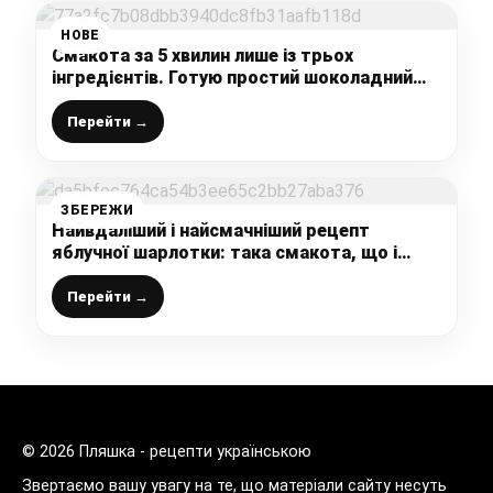
НОВЕ
Смакота за 5 хвилин лише із трьох
інгредієнтів. Готую простий шоколадний
десерт до чаю на швидку руку
Перейти →
ЗБЕРЕЖИ
Найвдаліший і найсмачніший рецепт
яблучної шарлотки: така смакота, що і
торта не треба
Перейти →
© 2026 Пляшка - рецепти українською
Звертаємо вашу увагу на те, що матеріали сайту несуть