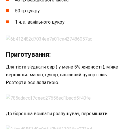
50 гр цукру
1 ч. л. ванільного цукру
Приготування:
Для тіста з’єднати сир ( у мене 5% жирності ), м’яке
вершкове масло, цукор, ванільний цукор і сіль.
Розтерти все лопаткою.
До борошна всипати розпушувач, перемішати.