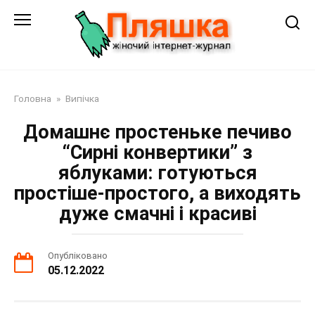
Перейти
до
змісту
Головна
»
Випічка
Домашнє простеньке печиво
“Сирні конвертики” з
яблуками: готуються
простіше-простого, а виходять
дуже смачні і красиві
Опубліковано
05.12.2022