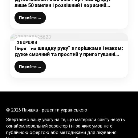
лише 50 хвилин і розкішний і корисний
десерт готовий
Перейти →
ЗБЕРЕЖИ
Пиріг “на швидку руку” з горішками і маком:
дуже смачний та простий у приготуванні
пиріг на пісочному тісті
Перейти →
© 2026 Пляшка - рецепти українською
Звертаємо вашу увагу на те, що матеріали сайту несуть
ознайомлювальний характер і ні за яких умов не є
публічною офертою або методиками для лікування.