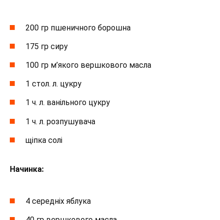
200 гр пшеничного борошна
175 гр сиру
100 гр м’якого вершкового масла
1 стол. л. цукру
1 ч. л. ванільного цукру
1 ч. л. розпушувача
щіпка солі
Начинка:
4 середніх яблука
40 гр вершкового масла