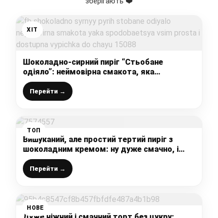
зберігають ❤️
ХІТ
Шоколадно-сирний пиріг “Стьобане
одіяло”: неймовірна смакота, яка
сподобається всім, проста і доступна
випічка до чаю
Перейти →
ТОП
Вишуканий, але простий тертий пиріг з
шоколадним кремом: ну дуже смачно, і
простіше та дешевше ніж ви думаєте!
Перейти →
НОВЕ
Дуже ніжний і смачний торт без цукру: