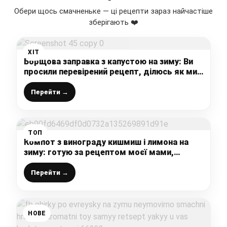
Обери щось смачненьке — ці рецепти зараз найчастіше
зберігають ❤️
ХІТ
Борщова заправка з капустою на зиму: Ви
просили перевірений рецепт, ділюсь як ми
робимо таку заготовку саме з капустою,
виходить дуже смачно
Перейти →
ТОП
Компот з винограду кишмиш і лимона на
зиму: готую за рецептом моєї мами,
ароматний і дуже смачний
Перейти →
НОВЕ