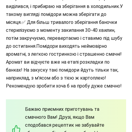
виділився, і прибираю на зберігання в холодильник.У
такому вигляді помідори можна зберігати до
місяця.✅ Для більш тривалого зберігання баночки
стерилізуємо з моменту закипання 30-40 хвилин,
потім закручуємо, перевертаємо і ставимо під шубу
до остигання.Помідори виходять неймовірно
ароматні, з легкою гостринкою і страшенно смачні!
Аромат ви відчуєте вже на етапі розкладки по
банках! На закуску такі помідори йдуть тільки так,
наприклад, з м’ясом або з тією ж картоплею!
Рекомендую зробити хоча б на пробу дуже смачно!
Бажаю приємних приготувань та
смачного Вам! Друзі, якщо Вам
сподобався рецептик не забувайте