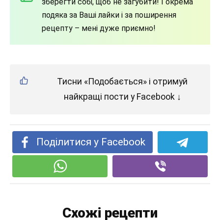
зберегти собі, щоб не загубити! І окрема
подяка за Ваші лайки і за поширення
рецепту – мені дуже приємно!
Тисни «Подобається» і отримуй
найкращі пости у Facebook ↓
Поділитися у Facebook
Схожі рецепти